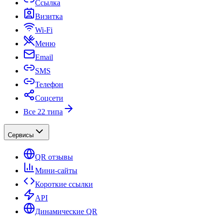
Ссылка
Визитка
Wi-Fi
Меню
Email
SMS
Телефон
Соцсети
Все 22 типа
Сервисы
QR отзывы
Мини-сайты
Короткие ссылки
API
Динамические QR