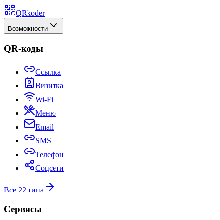
QRkoder
Возможности
QR-коды
Ссылка
Визитка
Wi-Fi
Меню
Email
SMS
Телефон
Соцсети
Все 22 типа
Сервисы