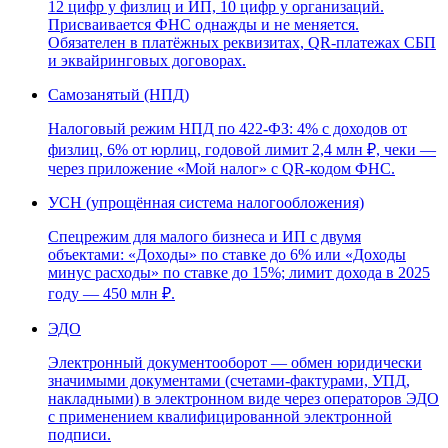
12 цифр у физлиц и ИП, 10 цифр у организаций.
Присваивается ФНС однажды и не меняется.
Обязателен в платёжных реквизитах, QR-платежах СБП
и эквайринговых договорах.
Самозанятый (НПД)
Налоговый режим НПД по 422-ФЗ: 4% с доходов от
физлиц, 6% от юрлиц, годовой лимит 2,4 млн ₽, чеки —
через приложение «Мой налог» с QR-кодом ФНС.
УСН (упрощённая система налогообложения)
Спецрежим для малого бизнеса и ИП с двумя
объектами: «Доходы» по ставке до 6% или «Доходы
минус расходы» по ставке до 15%; лимит дохода в 2025
году — 450 млн ₽.
ЭДО
Электронный документооборот — обмен юридически
значимыми документами (счетами-фактурами, УПД,
накладными) в электронном виде через операторов ЭДО
с применением квалифицированной электронной
подписи.