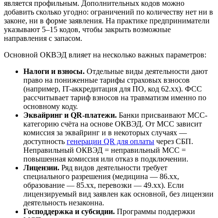
является профильным. Дополнительных кодов можно
добавить сколько угодно: ограничений по количеству нет ни в
законе, ни в форме заявления. На практике предприниматели
указывают 5–15 кодов, чтобы закрыть возможные
направления с запасом.
Основной ОКВЭД влияет на несколько важных параметров:
Налоги и взносы.
Отдельные виды деятельности дают
право на пониженные тарифы страховых взносов
(например, IT-аккредитация для ПО, код 62.xx). ФСС
рассчитывает тариф взносов на травматизм именно по
основному коду.
Эквайринг и QR-платежи.
Банки присваивают MCC-
категорию счёта на основе ОКВЭД. От MCC зависит
комиссия за эквайринг и в некоторых случаях —
доступность
генерации QR для оплаты
через СБП.
Неправильный ОКВЭД = неправильный MCC =
повышенная комиссия или отказ в подключении.
Лицензии.
Ряд видов деятельности требует
специального разрешения (медицина — 86.xx,
образование — 85.xx, перевозки — 49.xx). Если
лицензируемый вид заявлен как основной, без лицензии
деятельность незаконна.
Господдержка и субсидии.
Программы поддержки