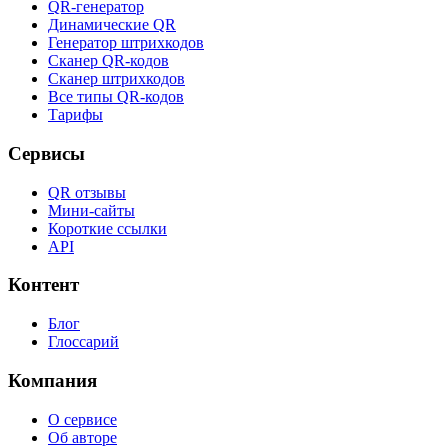
QR-генератор
Динамические QR
Генератор штрихкодов
Сканер QR-кодов
Сканер штрихкодов
Все типы QR-кодов
Тарифы
Сервисы
QR отзывы
Мини-сайты
Короткие ссылки
API
Контент
Блог
Глоссарий
Компания
О сервисе
Об авторе