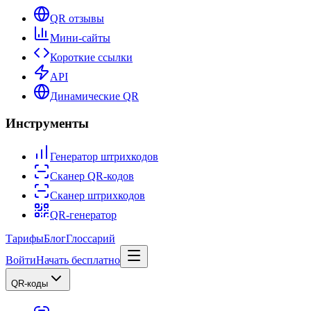
QR отзывы
Мини-сайты
Короткие ссылки
API
Динамические QR
Инструменты
Генератор штрихкодов
Сканер QR-кодов
Сканер штрихкодов
QR-генератор
Тарифы
Блог
Глоссарий
Войти
Начать бесплатно
QR-коды