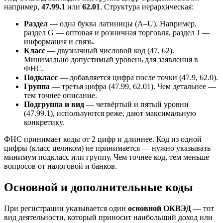
например,
47.99.1
или
62.01
. Структура иерархическая:
Раздел
— одна буква латиницы (A–U). Например,
раздел G — оптовая и розничная торговля, раздел J —
информация и связь.
Класс
— двузначный числовой код (47, 62).
Минимально допустимый уровень для заявления в
ФНС.
Подкласс
— добавляется цифра после точки (47.9, 62.0).
Группа
— третья цифра (47.99, 62.01). Чем детальнее —
тем точнее описание.
Подгруппа и вид
— четвёртый и пятый уровни
(47.99.1), используются реже, дают максимальную
конкретику.
ФНС принимает коды от 2 цифр и длиннее. Код из одной
цифры (класс целиком) не принимается — нужно указывать
минимум подкласс или группу. Чем точнее код, тем меньше
вопросов от налоговой и банков.
Основной и дополнительные коды
При регистрации указывается один
основной ОКВЭД
— тот
вид деятельности, который приносит наибольший доход или