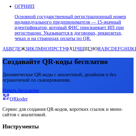
ОГРНИП
Основной государственный регистрационный номер
индивидуального предпринимателя — 15-значный
идентификатор, который ФНС присваивает ИП при
регистрации. Указывается в договорах, реквизитах,
чеках и на страницах оплаты по QR.
А
Б
В
Г
Д
Е
Ж
З
И
К
Л
М
Н
О
П
Р
С
Т
У
Ф
Х
Ц
Ч
Ш
Щ
Э
Ю
Я
A
B
C
D
E
F
G
H
I
J
K
Создавайте QR-коды бесплатно
Динамические QR-коды с аналитикой, дизайном и без
ограничений по сканированиям.
Начать бесплатно
QRkoder
Сервис для создания QR-кодов, коротких ссылок и мини-
сайтов с аналитикой.
Инструменты