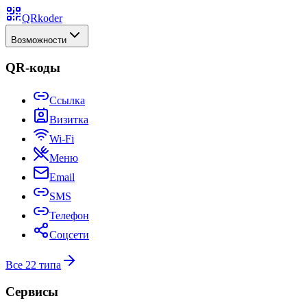
QRkoder
Возможности
QR-коды
Ссылка
Визитка
Wi-Fi
Меню
Email
SMS
Телефон
Соцсети
Все 22 типа
Сервисы