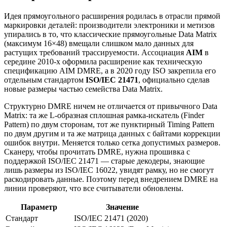
Идея прямоугольного расширения родилась в отрасли прямой
маркировки деталей: производители электроники и метизов
упирались в то, что классические прямоугольные Data Matrix
(максимум 16×48) вмещали слишком мало данных для
растущих требований трассируемости. Ассоциация
AIM
в
середине 2010-х оформила расширение как техническую
спецификацию AIM DMRE, а в 2020 году ISO закрепила его
отдельным стандартом
ISO/IEC 21471
, официально сделав
новые размеры частью семейства Data Matrix.
Структурно DMRE ничем не отличается от привычного Data
Matrix: та же L-образная сплошная рамка-искатель (Finder
Pattern) по двум сторонам, тот же пунктирный Timing Pattern
по двум другим и та же матрица данных с байтами коррекции
ошибок внутри. Меняется только сетка допустимых размеров.
Сканеру, чтобы прочитать DMRE, нужна прошивка с
поддержкой ISO/IEC 21471 — старые декодеры, знающие
лишь размеры из ISO/IEC 16022, увидят рамку, но не смогут
раскодировать данные. Поэтому перед внедрением DMRE на
линии проверяют, что все считыватели обновлены.
Параметр
Значение
Стандарт
ISO/IEC 21471 (2020)