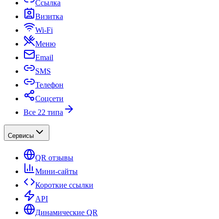
Ссылка
Визитка
Wi-Fi
Меню
Email
SMS
Телефон
Соцсети
Все 22 типа
Сервисы
QR отзывы
Мини-сайты
Короткие ссылки
API
Динамические QR