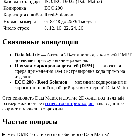
Базовый стандарт
ISO/IEC 16022 (Data Matrix)
Кодировка
ECC 200
Коррекция ошибок
Reed-Solomon
Новые размеры
от 8×48 до 26×64 модуля
Число строк
8, 12, 16, 22, 24, 26
Связанные концепции
Data Matrix
— базовая 2D-символика, к которой DMRE
добавляет прямоугольные размеры.
Прямая маркировка деталей (DPM)
— ключевая
сфера применения DMRE: гравировка кода прямо на
изделии.
ECC 200 / Reed-Solomon
— механизм кодирования и
коррекции ошибок, общий для всех версий Data Matrix.
Сгенерировать Data Matrix и другие 2D-коды под нужный
размер можно через
генератор штрих-кодов
, задав данные,
формат и уровень коррекции.
Частые вопросы
Чем DMRE отличается от обычного Data Matrix?