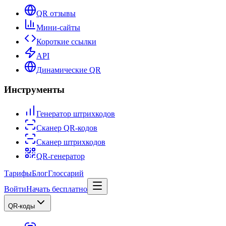
QR отзывы
Мини-сайты
Короткие ссылки
API
Динамические QR
Инструменты
Генератор штрихкодов
Сканер QR-кодов
Сканер штрихкодов
QR-генератор
Тарифы
Блог
Глоссарий
Войти
Начать бесплатно
QR-коды