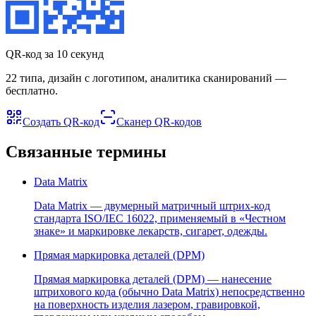
QR-код за 10 секунд
22 типа, дизайн с логотипом, аналитика сканирований —
бесплатно.
Создать QR-код
Сканер QR-кодов
Связанные термины
Data Matrix
Data Matrix — двумерный матричный штрих-код
стандарта ISO/IEC 16022, применяемый в «Честном
знаке» и маркировке лекарств, сигарет, одежды.
Прямая маркировка деталей (DPM)
Прямая маркировка деталей (DPM) — нанесение
штрихового кода (обычно Data Matrix) непосредственно
на поверхность изделия лазером, гравировкой,