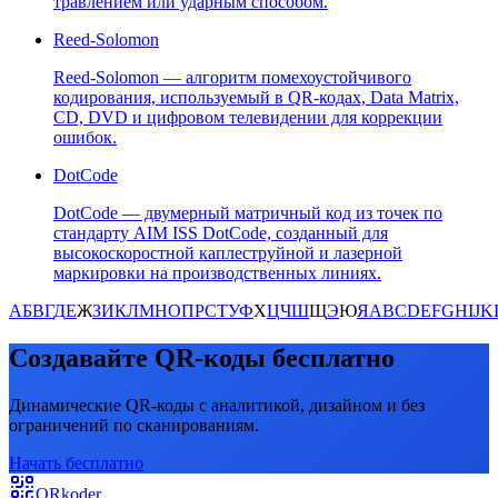
травлением или ударным способом.
Reed-Solomon
Reed-Solomon — алгоритм помехоустойчивого
кодирования, используемый в QR-кодах, Data Matrix,
CD, DVD и цифровом телевидении для коррекции
ошибок.
DotCode
DotCode — двумерный матричный код из точек по
стандарту AIM ISS DotCode, созданный для
высокоскоростной каплеструйной и лазерной
маркировки на производственных линиях.
А
Б
В
Г
Д
Е
Ж
З
И
К
Л
М
Н
О
П
Р
С
Т
У
Ф
Х
Ц
Ч
Ш
Щ
Э
Ю
Я
A
B
C
D
E
F
G
H
I
J
K
Создавайте QR-коды бесплатно
Динамические QR-коды с аналитикой, дизайном и без
ограничений по сканированиям.
Начать бесплатно
QRkoder