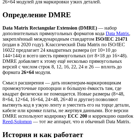
26×64 модулей для маркировки узких деталей.
Определение DMRE
Data Matrix Rectangular Extension (DMRE)
— набор
дополнительных прямоугольных форматов кода
Data Matrix
,
закреплённый международным стандартом
ISO/IEC 21471
(издан в 2020 году). Классический Data Matrix по ISO/IEC
16022 предлагает 24 квадратных размера (от 10×10 до
144×144) и всего шесть прямоугольных (от 8×18 до 16×48).
DMRE добавляет к этому ещё несколько прямоугольных
версий с числом строк 8, 12, 16, 22, 24 и 26 — вплоть до
формата
26×64
модуля.
Смысл расширения — дать инженерам-маркировщикам
промежуточные пропорции и бо́льшую ёмкость там, где
квадрат физически не помещается. Новые размеры (8×48,
8×64, 12×64, 16×64, 24×48, 26×40 и другие) позволяют
вытянуть код в узкую ленту и уместить его на торце детали,
кабеле или кромке платы, не жертвуя данными. Все версии
DMRE используют кодировку
ECC 200
и коррекцию ошибок
Reed-Solomon
— тот же аппарат, что и обычный Data Matrix.
История и как работает