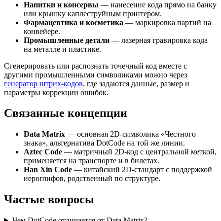
Напитки и консервы
— нанесение кода прямо на банку
или крышку каплеструйным принтером.
Фармацевтика и косметика
— маркировка партий на
конвейере.
Промышленные детали
— лазерная гравировка кода
на металле и пластике.
Сгенерировать или распознать точечный код вместе с
другими промышленными символиками можно через
генератор штрих-кодов
, где задаются данные, размер и
параметры коррекции ошибок.
Связанные концепции
Data Matrix
— основная 2D-символика «Честного
знака», альтернатива DotCode на той же линии.
Aztec Code
— матричный 2D-код с центральной меткой,
применяется на транспорте и в билетах.
Han Xin Code
— китайский 2D-стандарт с поддержкой
иероглифов, родственный по структуре.
Частые вопросы
Чем DotCode отличается от Data Matrix?