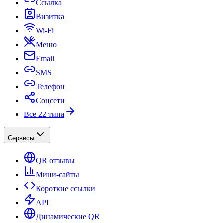
Ссылка
Визитка
Wi-Fi
Меню
Email
SMS
Телефон
Соцсети
Все 22 типа
Сервисы
QR отзывы
Мини-сайты
Короткие ссылки
API
Динамические QR