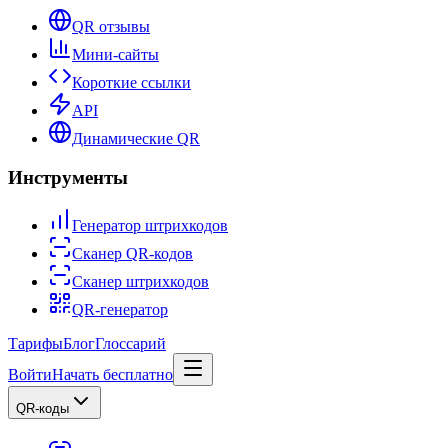
QR отзывы
Мини-сайты
Короткие ссылки
API
Динамические QR
Инструменты
Генератор штрихкодов
Сканер QR-кодов
Сканер штрихкодов
QR-генератор
Тарифы
Блог
Глоссарий
Войти
Начать бесплатно
QR-коды