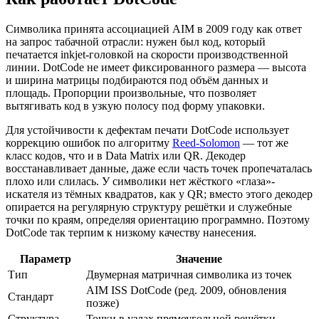
Символика принята ассоциацией AIM в 2009 году как ответ
на запрос табачной отрасли: нужен был код, который
печатается inkjet-головкой на скорости производственной
линии. DotCode не имеет фиксированного размера — высота
и ширина матрицы подбираются под объём данных и
площадь. Пропорции произвольные, что позволяет
вытягивать код в узкую полосу под форму упаковки.
Для устойчивости к дефектам печати DotCode использует
коррекцию ошибок по алгоритму
Reed-Solomon
— тот же
класс кодов, что и в Data Matrix или QR. Декодер
восстанавливает данные, даже если часть точек пропечаталась
плохо или слилась. У символики нет жёсткого «глаза»-
искателя из тёмных квадратов, как у QR; вместо этого декодер
опирается на регулярную структуру решётки и служебные
точки по краям, определяя ориентацию программно. Поэтому
DotCode так терпим к низкому качеству нанесения.
Параметр
Значение
Тип
Двумерная матричная символика из точек
AIM ISS DotCode (ред. 2009, обновления
Стандарт
позже)
Структура
Точки в узлах прямоугольной решётки