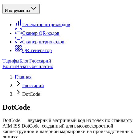
Инструменты
Генератор штрихкодов
Сканер QR-кодов
Сканер штрихкодов
QR-генератор
Тарифы
Блог
Глоссарий
Войти
Начать бесплатно
Главная
Глоссарий
DotCode
DotCode
DotCode — двумерный матричный код из точек по стандарту
AIM ISS DotCode, созданный для высокоскоростной
каплеструйной и лазерной маркировки на производственных
линиях.