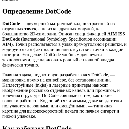
Определение DotCode
DotCode
— двумерный матричный код, построенный из
отдельных
точек
, а не из квадратных модулей, как
большинство 2D-символик. Описан спецификацией
AIM ISS
DotCode
(International Symbology Specification ассоциации
AIM). Точки располагаются в узлах прямоугольной решётки, и
кодируется сам факт наличия или отсутствия точки в каждой
позиции. Это делает DotCode удобным для печати
технологиями, где нарисовать ровный сплошной квадрат
физически трудно.
Главная задача, под которую разрабатывался DotCode, —
маркировка прямо на конвейере, без остановки линии.
Каплеструйные (inkjet) и лазерные принтеры наносят
изображение россыпью отдельных капель или прожигов, и
точечная структура DotCode совпадает с тем, как такие
головки работают. Код остаётся читаемым, даже когда точки
получаются неровными или смещёнными, — типичная
картина для высокоскоростной печати по пачкам сигарет и
гибкой упаковке.
Как работает DotCode