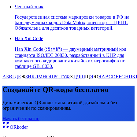
Честный знак
Государственная система маркировки товаров в РФ на
базе двумерных кодов Data Matrix, оператор — ЦРПТ.
Обязательна для десятков товарных категорий.
Han Xin Code
Han Xin Code (汉信码) — двумерный матричный код
стандарта ISO/IEC 20830, разработанный в КНР для
компактного кодирования китайских иероглифов по
таблице GB18030.
А
Б
В
Г
Д
Е
Ж
З
И
К
Л
М
Н
О
П
Р
С
Т
У
Ф
Х
Ц
Ч
Ш
Щ
Э
Ю
Я
A
B
C
D
E
F
G
H
I
J
K
Создавайте QR-коды бесплатно
Динамические QR-коды с аналитикой, дизайном и без
ограничений по сканированиям.
Начать бесплатно
QRkoder