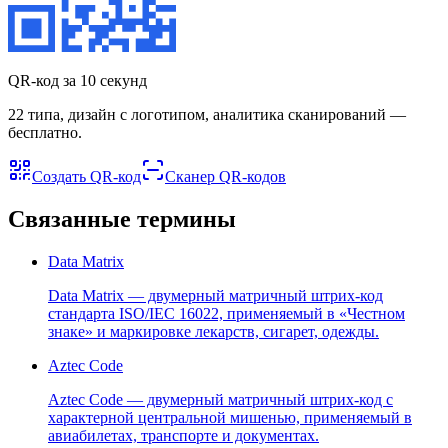
QR-код за 10 секунд
22 типа, дизайн с логотипом, аналитика сканирований —
бесплатно.
Создать QR-код
Сканер QR-кодов
Связанные термины
Data Matrix
Data Matrix — двумерный матричный штрих-код
стандарта ISO/IEC 16022, применяемый в «Честном
знаке» и маркировке лекарств, сигарет, одежды.
Aztec Code
Aztec Code — двумерный матричный штрих-код с
характерной центральной мишенью, применяемый в
авиабилетах, транспорте и документах.