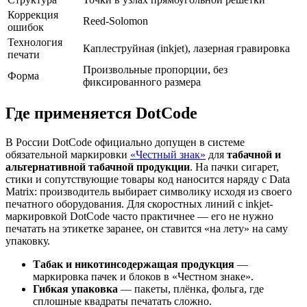
Коррекция
Reed-Solomon
ошибок
Технология
Каплеструйная (inkjet), лазерная гравировка
печати
Произвольные пропорции, без
Форма
фиксированного размера
Где применяется DotCode
В России DotCode официально допущен в системе
обязательной маркировки
«Честный знак»
для
табачной и
альтернативной табачной продукции
. На пачки сигарет,
стики и сопутствующие товары код наносится наряду с Data
Matrix: производитель выбирает символику исходя из своего
печатного оборудования. Для скоростных линий с inkjet-
маркировкой DotCode часто практичнее — его не нужно
печатать на этикетке заранее, он ставится «на лету» на саму
упаковку.
Табак и никотинсодержащая продукция
—
маркировка пачек и блоков в «Честном знаке».
Гибкая упаковка
— пакеты, плёнка, фольга, где
сплошные квадраты печатать сложно.