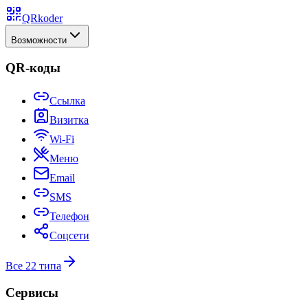
QRkoder
Возможности
QR-коды
Ссылка
Визитка
Wi-Fi
Меню
Email
SMS
Телефон
Соцсети
Все 22 типа
Сервисы