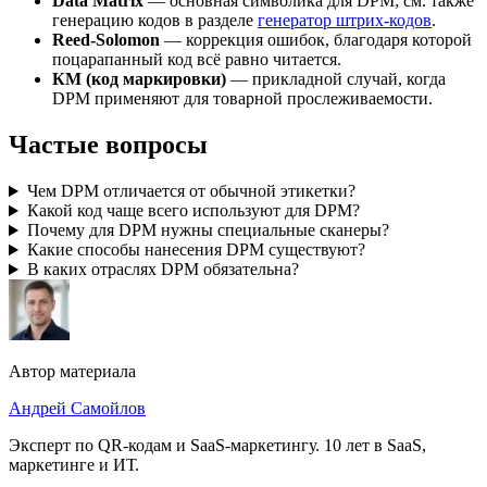
Data Matrix
— основная символика для DPM; см. также
генерацию кодов в разделе
генератор штрих-кодов
.
Reed-Solomon
— коррекция ошибок, благодаря которой
поцарапанный код всё равно читается.
КМ (код маркировки)
— прикладной случай, когда
DPM применяют для товарной прослеживаемости.
Частые вопросы
Чем DPM отличается от обычной этикетки?
Какой код чаще всего используют для DPM?
Почему для DPM нужны специальные сканеры?
Какие способы нанесения DPM существуют?
В каких отраслях DPM обязательна?
Автор материала
Андрей Самойлов
Эксперт по QR-кодам и SaaS-маркетингу
.
10 лет в SaaS,
маркетинге и ИТ
.