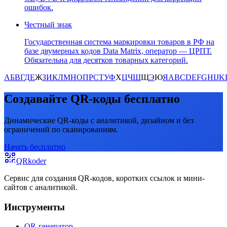
ошибок.
Честный знак
Государственная система маркировки товаров в РФ на
базе двумерных кодов Data Matrix, оператор — ЦРПТ.
Обязательна для десятков товарных категорий.
А
Б
В
Г
Д
Е
Ж
З
И
К
Л
М
Н
О
П
Р
С
Т
У
Ф
Х
Ц
Ч
Ш
Щ
Э
Ю
Я
A
B
C
D
E
F
G
H
I
J
K
Создавайте QR-коды бесплатно
Динамические QR-коды с аналитикой, дизайном и без
ограничений по сканированиям.
Начать бесплатно
QRkoder
Сервис для создания QR-кодов, коротких ссылок и мини-
сайтов с аналитикой.
Инструменты
QR-генератор