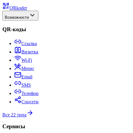
QRkoder
Возможности
QR-коды
Ссылка
Визитка
Wi-Fi
Меню
Email
SMS
Телефон
Соцсети
Все 22 типа
Сервисы