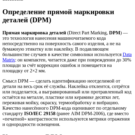
Определение прямой маркировки
деталей (DPM)
Прямая маркировка деталей
(Direct Part Marking,
DPM
) —
это технология нанесения машиночитаемого кода
непосредственно на поверхность самого изделия, а не на
бумажную этикетку или наклейку. В подавляющем
большинстве случаев в качестве символики используется
Data
Matrix
: он компактен, читается даже при повреждении до 30%
площади за счёт коррекции ошибок и помещается на
площадку от 2×2 мм.
Смысл DPM — сделать идентификацию неотделимой от
детали на весь срок её службы. Наклейка отклеится, сотрётся
или подделается, а выгравированный или протравленный код
остаётся на металле, пластике или керамике десятки лет,
переживая мойку, окраску, термообработку и вибрацию.
Качество нанесённого DPM-кода оценивают по отдельному
стандарту
ISO/IEC 29158
(ранее AIM DPM-2006), где вместо
«печатной» контрастности используются метрики отражения
и однородности освещения.