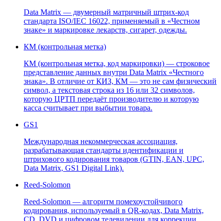
Data Matrix — двумерный матричный штрих-код
стандарта ISO/IEC 16022, применяемый в «Честном
знаке» и маркировке лекарств, сигарет, одежды.
КМ (контрольная метка)
КМ (контрольная метка, код маркировки) — строковое
представление данных внутри Data Matrix «Честного
знака». В отличие от КИЗ, КМ — это не сам физический
символ, а текстовая строка из 16 или 32 символов,
которую ЦРТП передаёт производителю и которую
касса считывает при выбытии товара.
GS1
Международная некоммерческая ассоциация,
разрабатывающая стандарты идентификации и
штрихового кодирования товаров (GTIN, EAN, UPC,
Data Matrix, GS1 Digital Link).
Reed-Solomon
Reed-Solomon — алгоритм помехоустойчивого
кодирования, используемый в QR-кодах, Data Matrix,
CD, DVD и цифровом телевидении для коррекции