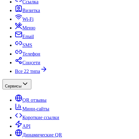
Ссылка
Визитка
Wi-Fi
Меню
Email
SMS
Телефон
Соцсети
Все 22 типа
Сервисы
QR отзывы
Мини-сайты
Короткие ссылки
API
Динамические QR