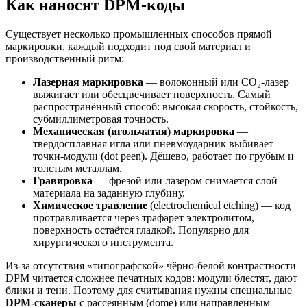
Как наносят DPM-коды
Существует несколько промышленных способов прямой
маркировки, каждый подходит под свой материал и
производственный ритм:
Лазерная маркировка
— волоконный или CO₂-лазер
выжигает или обесцвечивает поверхность. Самый
распространённый способ: высокая скорость, стойкость,
субмиллиметровая точность.
Механическая (игольчатая) маркировка
—
твердосплавная игла или пневмоударник выбивает
точки-модули (dot peen). Дёшево, работает по грубым и
толстым металлам.
Гравировка
— фрезой или лазером снимается слой
материала на заданную глубину.
Химическое травление
(electrochemical etching) — код
протравливается через трафарет электролитом,
поверхность остаётся гладкой. Популярно для
хирургического инструмента.
Из-за отсутствия «типографской» чёрно-белой контрастности
DPM читается сложнее печатных кодов: модули блестят, дают
блики и тени. Поэтому для считывания нужны специальные
DPM-сканеры
с рассеянным (dome) или направленным