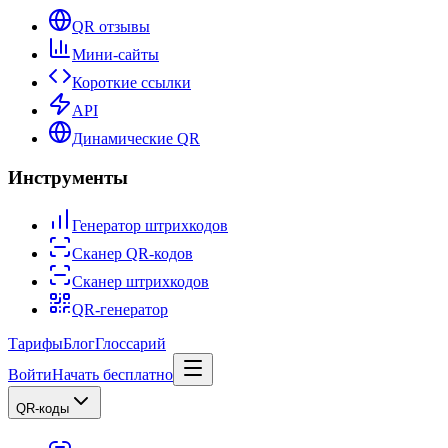
QR отзывы
Мини-сайты
Короткие ссылки
API
Динамические QR
Инструменты
Генератор штрихкодов
Сканер QR-кодов
Сканер штрихкодов
QR-генератор
Тарифы
Блог
Глоссарий
Войти
Начать бесплатно
QR-коды