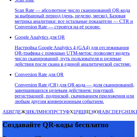
Scan Rate — абсолютное число сканирований QR-кода
за выбранный период (день, неделю, месяц). Базовая
метрика аналитики: все остальные показатели — CTR и
Conversion Rate — строятся на её основе.
Google Analytics для QR
Настройка Google Analytics 4 (GA4) для отслеживания
QR-трафика с помощью UTM-меток: позволяет видеть
число сканирований, путь пользователя и целевые
действия после скана в единой аналитической системе.
Conversion Rate для QR
Conversion Rate (CR) для QR-кода — доля сканирований,
завершившихся целевым действием: покупкой,
регистрацией, подпиской, скачиванием приложения или
любым другим конверсионным событием.
А
Б
В
Г
Д
Е
Ж
З
И
К
Л
М
Н
О
П
Р
С
Т
У
Ф
Х
Ц
Ч
Ш
Щ
Э
Ю
Я
A
B
C
D
E
F
G
H
I
J
K
Создавайте QR-коды бесплатно