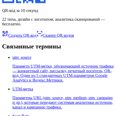
QR-код за 10 секунд
22 типа, дизайн с логотипом, аналитика сканирований —
бесплатно.
Создать QR-код
Сканер QR-кодов
Связанные термины
utm_source
Параметр UTM-метки, обозначающий источник трафика
— конкретный сайт, рассылку, печатный носитель, QR-
код. Один из 5 стандартных UTM-параметров Google
Analytics и Яндекс.Метрики.
UTM-метка
Параметры URL (utm_source, utm_medium, utm_campaign
и др.), которые передают системам аналитики источник,
канал и кампанию трафика.
Scan Rate