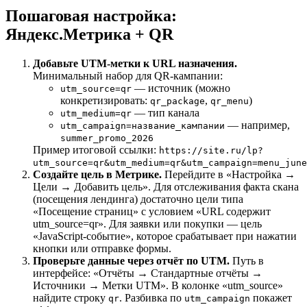
Пошаговая настройка:
Яндекс.Метрика + QR
Добавьте UTM-метки к URL назначения.
Минимальный набор для QR-кампании:
— источник (можно
utm_source=qr
конкретизировать:
,
)
qr_package
qr_menu
— тип канала
utm_medium=qr
— например,
utm_campaign=название_кампании
summer_promo_2026
Пример итоговой ссылки:
https://site.ru/lp?
utm_source=qr&utm_medium=qr&utm_campaign=menu_june
Создайте цель в Метрике.
Перейдите в «Настройка →
Цели → Добавить цель». Для отслеживания факта скана
(посещения лендинга) достаточно цели типа
«Посещение страниц» с условием «URL содержит
utm_source=qr». Для заявки или покупки — цель
«JavaScript-событие», которое срабатывает при нажатии
кнопки или отправке формы.
Проверьте данные через отчёт по UTM.
Путь в
интерфейсе: «Отчёты → Стандартные отчёты →
Источники → Метки UTM». В колонке «utm_source»
найдите строку
. Разбивка по
покажет
qr
utm_campaign