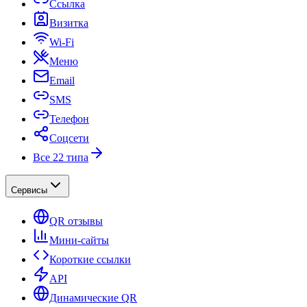
Ссылка
Визитка
Wi-Fi
Меню
Email
SMS
Телефон
Соцсети
Все 22 типа
Сервисы
QR отзывы
Мини-сайты
Короткие ссылки
API
Динамические QR