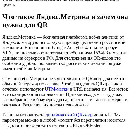
целей.
Что такое Яндекс.Метрика и зачем она
нужна для QR
Яндекс.Метрика — бесплатная платформа веб-аналитики от
Яндекса, которую используют преимущественно российские
компании. В отличие от Google Analytics 4, она не требует
VPN, полностью соответствует требованиям 152-ФЗ и хранит
данные на серверах в РФ. Для отслеживания QR-кодов это
особенно удобно: большинство российских лендингов уже
имеют счётчик Метрики.
Сама по себе Метрика не умеет «видеть» QR-код: для неё это
обычный переход по ссылке. Чтобы выделить QR-трафик в
отчётах, используют
UTM-метки
в URL назначения. Без меток
все сканирования попадают в «Прямые заходы» — туда же,
где набранные в браузере адреса, переходы из мессенджеров и
закладки. Разделить их потом невозможно.
Если вы используете
динамический QR-код
, менять UTM-
параметры можно в любой момент без перепечатки носителя
— достаточно обновить целевой URL в QRkoder.