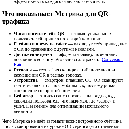
эффективность каждого отдельного носителя.
Что показывает Метрика для QR-
трафика
Число посетителей с QR
— сколько уникальных
пользователей пришло по каждой кампании.
Глубина и время на сайте
— как ведут себя пришедшие
с QR по сравнению с другими каналами.
Достижение целей
— оформили заявку, позвонили,
добавили в корзину. Это основа для расчёта
Conversion
Rate
.
Регионы
— география сканирований: полезно при
размещении QR в разных городах.
Устройства
— смартфон, планшет, ОС. QR сканируют
почти исключительно с мобильных, поэтому резкое
отклонение говорит об аномалии.
Вебвизор
— запись сеанса после скана: видно, куда
скроллил пользователь, что нажимал, где «завис» и
ушёл. Незаменим для оптимизации мобильного
лендинга.
Чего Метрика не даёт автоматически: встроенного счётчика
числа сканирований на уровне QR-сервиса (это отдельный