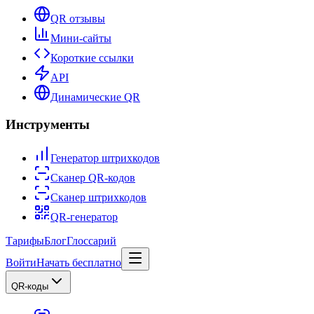
QR отзывы
Мини-сайты
Короткие ссылки
API
Динамические QR
Инструменты
Генератор штрихкодов
Сканер QR-кодов
Сканер штрихкодов
QR-генератор
Тарифы
Блог
Глоссарий
Войти
Начать бесплатно
QR-коды