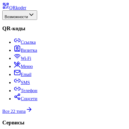
QRkoder
Возможности
QR-коды
Ссылка
Визитка
Wi-Fi
Меню
Email
SMS
Телефон
Соцсети
Все 22 типа
Сервисы