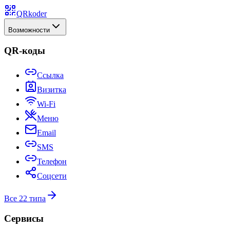
QRkoder
Возможности
QR-коды
Ссылка
Визитка
Wi-Fi
Меню
Email
SMS
Телефон
Соцсети
Все 22 типа
Сервисы