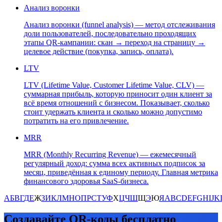
Анализ воронки
Анализ воронки (funnel analysis) — метод отслеживания
доли пользователей, последовательно проходящих
этапы QR-кампании: скан → переход на страницу →
целевое действие (покупка, запись, оплата).
LTV
LTV (Lifetime Value, Customer Lifetime Value, CLV) —
суммарная прибыль, которую приносит один клиент за
всё время отношений с бизнесом. Показывает, сколько
стоит удержать клиента и сколько можно допустимо
потратить на его привлечение.
MRR
MRR (Monthly Recurring Revenue) — ежемесячный
регулярный доход: сумма всех активных подписок за
месяц, приведённая к единому периоду. Главная метрика
финансового здоровья SaaS-бизнеса.
А
Б
В
Г
Д
Е
Ж
З
И
К
Л
М
Н
О
П
Р
С
Т
У
Ф
Х
Ц
Ч
Ш
Щ
Э
Ю
Я
A
B
C
D
E
F
G
H
I
J
K
Создавайте QR-коды бесплатно