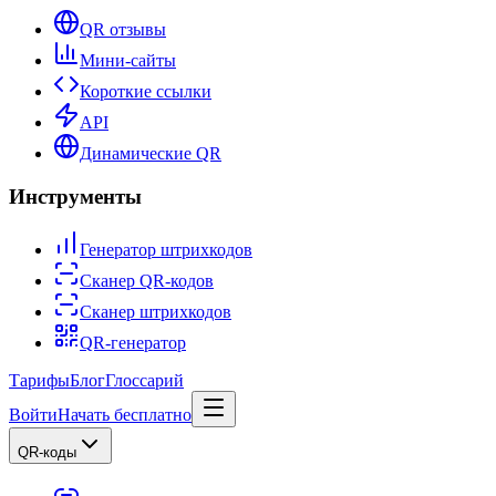
QR отзывы
Мини-сайты
Короткие ссылки
API
Динамические QR
Инструменты
Генератор штрихкодов
Сканер QR-кодов
Сканер штрихкодов
QR-генератор
Тарифы
Блог
Глоссарий
Войти
Начать бесплатно
QR-коды