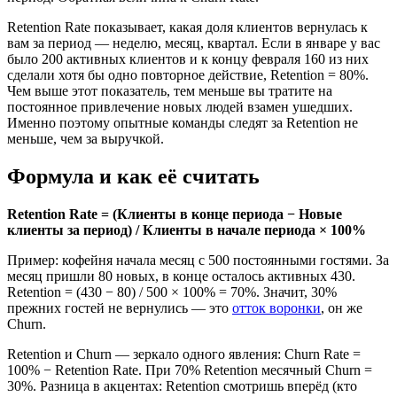
Retention Rate показывает, какая доля клиентов вернулась к
вам за период — неделю, месяц, квартал. Если в январе у вас
было 200 активных клиентов и к концу февраля 160 из них
сделали хотя бы одно повторное действие, Retention = 80%.
Чем выше этот показатель, тем меньше вы тратите на
постоянное привлечение новых людей взамен ушедших.
Именно поэтому опытные команды следят за Retention не
меньше, чем за выручкой.
Формула и как её считать
Retention Rate = (Клиенты в конце периода − Новые
клиенты за период) / Клиенты в начале периода × 100%
Пример: кофейня начала месяц с 500 постоянными гостями. За
месяц пришли 80 новых, в конце осталось активных 430.
Retention = (430 − 80) / 500 × 100% = 70%. Значит, 30%
прежних гостей не вернулись — это
отток воронки
, он же
Churn.
Retention и Churn — зеркало одного явления: Churn Rate =
100% − Retention Rate. При 70% Retention месячный Churn =
30%. Разница в акцентах: Retention смотришь вперёд (кто