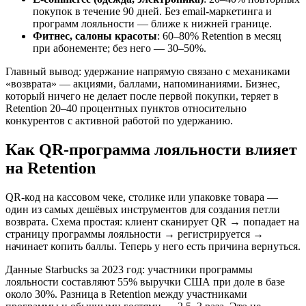
покупок в течение 90 дней. Без email-маркетинга и
программ лояльности — ближе к нижней границе.
Фитнес, салоны красоты
: 60–80% Retention в месяц
при абонементе; без него — 30–50%.
Главный вывод: удержание напрямую связано с механиками
«возврата» — акциями, баллами, напоминаниями. Бизнес,
который ничего не делает после первой покупки, теряет в
Retention 20–40 процентных пунктов относительно
конкурентов с активной работой по удержанию.
Как QR-программа лояльности влияет
на Retention
QR-код на кассовом чеке, столике или упаковке товара —
один из самых дешёвых инструментов для создания петли
возврата. Схема простая: клиент сканирует QR → попадает на
страницу программы лояльности → регистрируется →
начинает копить баллы. Теперь у него есть причина вернуться.
Данные Starbucks за 2023 год: участники программы
лояльности составляют 55% выручки США при доле в базе
около 30%. Разница в Retention между участниками