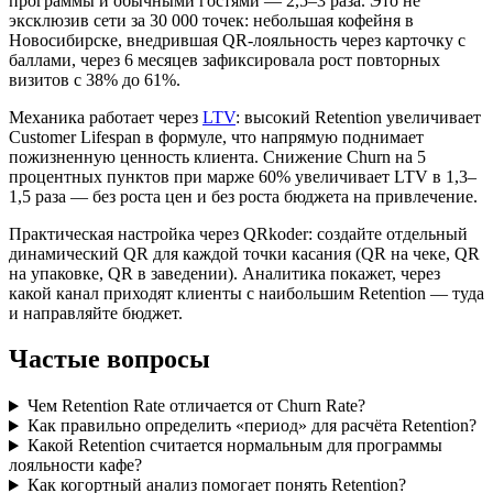
программы и обычными гостями — 2,5–3 раза. Это не
эксклюзив сети за 30 000 точек: небольшая кофейня в
Новосибирске, внедрившая QR-лояльность через карточку с
баллами, через 6 месяцев зафиксировала рост повторных
визитов с 38% до 61%.
Механика работает через
LTV
: высокий Retention увеличивает
Customer Lifespan в формуле, что напрямую поднимает
пожизненную ценность клиента. Снижение Churn на 5
процентных пунктов при марже 60% увеличивает LTV в 1,3–
1,5 раза — без роста цен и без роста бюджета на привлечение.
Практическая настройка через QRkoder: создайте отдельный
динамический QR для каждой точки касания (QR на чеке, QR
на упаковке, QR в заведении). Аналитика покажет, через
какой канал приходят клиенты с наибольшим Retention — туда
и направляйте бюджет.
Частые вопросы
Чем Retention Rate отличается от Churn Rate?
Как правильно определить «период» для расчёта Retention?
Какой Retention считается нормальным для программы
лояльности кафе?
Как когортный анализ помогает понять Retention?