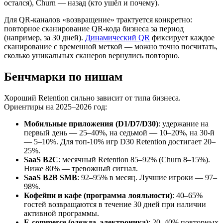
остался), Churn — назад (кто ушёл и почему).
Для QR-каналов «возвращение» трактуется конкретно:
повторное сканирование QR-кода бизнеса за период
(например, за 30 дней).
Динамический QR
фиксирует каждое
сканирование с временной меткой — можно точно посчитать,
сколько уникальных сканеров вернулись повторно.
Бенчмарки по нишам
Хороший Retention сильно зависит от типа бизнеса.
Ориентиры на 2025–2026 год:
Мобильные приложения (D1/D7/D30)
: удержание на
первый день — 25–40%, на седьмой — 10–20%, на 30-й
— 5–10%. Для топ-10% игр D30 Retention достигает 20–
25%.
SaaS B2C
: месячный Retention 85–92% (Churn 8–15%).
Ниже 80% — тревожный сигнал.
SaaS B2B SMB
: 92–95% в месяц. Лучшие игроки — 97–
98%.
Кофейни и кафе (программа лояльности)
: 40–65%
гостей возвращаются в течение 30 дней при наличии
активной программы.
E-commerce (одежда, электроника)
: 20–40% повторных