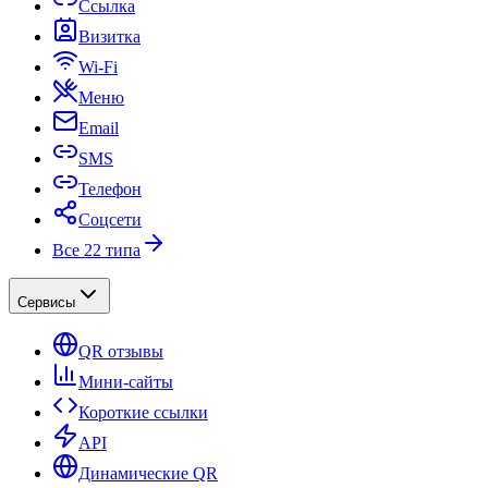
Ссылка
Визитка
Wi-Fi
Меню
Email
SMS
Телефон
Соцсети
Все 22 типа
Сервисы
QR отзывы
Мини-сайты
Короткие ссылки
API
Динамические QR