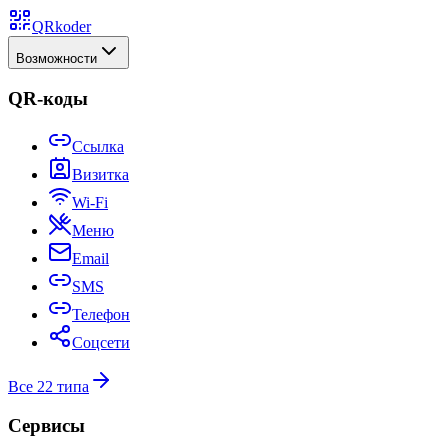
QRkoder
Возможности
QR-коды
Ссылка
Визитка
Wi-Fi
Меню
Email
SMS
Телефон
Соцсети
Все 22 типа
Сервисы