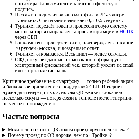
пассажира, банк-эмитент и криптографическую
подпись.
Пассажир подносит экран смартфона к 2D-сканеру
турникета. Считывание занимает 0,3–0,5 секунды.
Турникет передаёт токен в процессинговую систему
метро, которая направляет запрос авторизации в
НСПК
через СБП.
Банк-эмитент проверяет токен, подтверждает списание
70 рублей (Москва) и возвращает ответ.
Турникет открывается. Весь цикл — менее секунды.
ОФД получает данные о транзакции и формирует
электронный фискальный чек, который уходит на email
или в приложение банка.
Критичное требование к смартфону — только рабочий экран
и банковское приложение с поддержкой СБП. Интернет
нужен для генерации кода, но сам QR «живёт» локально
несколько секунд — потеря связи в тоннеле после генерации
не мешает прохождению.
Частые вопросы
Можно ли оплатить QR-кодом проезд другого человека?
Почему проезд по QR дороже, чем по «Тройке»?