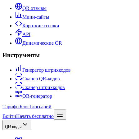
QR отзывы
Мини-сайты
Короткие ссылки
API
Динамические QR
Инструменты
Генератор штрихкодов
Сканер QR-кодов
Сканер штрихкодов
QR-генератор
Тарифы
Блог
Глоссарий
Войти
Начать бесплатно
QR-коды