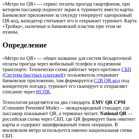
«Метро по QR» — сервис оплаты проезда смартфоном, при
котором пассажир подносит экран к турникету вместо карты.
Банковское приложение за секунду генерирует одноразовый
QR-код, валидатор считывает его и открывает турникет. Карта
«Тройка», наличные и банковский пластик при этом не
нужны.
Определение
«Метро по QR» — общее название для систем бескарточной
оплаты проезда через мобильный телефон в подземном
транспорте. Технически схема работает через протокол
СБП
(Система быстрых платежей)
: пользователь открывает
банковское приложение, там формируется
C2B QR-код
под
конкретную поездку, турникет его сканирует и отправляет
списание через
НСПК
.
Технология разделяется на два стандарта.
EMV QR CPM
(Consumer Presented Mode) — международный стандарт, где
пассажир показывает QR, а терминал читает.
National QR
—
российская схема через СБП, где QR формирует банк-эмитент
карты и содержит зашифрованный токен операции. В
московском метро используется именно национальная схема
СБП.