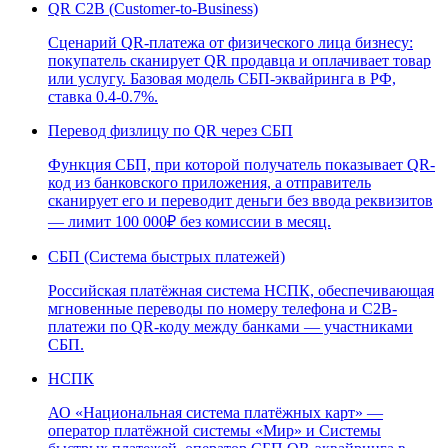
QR C2B (Customer-to-Business)
Сценарий QR-платежа от физического лица бизнесу:
покупатель сканирует QR продавца и оплачивает товар
или услугу. Базовая модель СБП-эквайринга в РФ,
ставка 0.4-0.7%.
Перевод физлицу по QR через СБП
Функция СБП, при которой получатель показывает QR-
код из банковского приложения, а отправитель
сканирует его и переводит деньги без ввода реквизитов
— лимит 100 000₽ без комиссии в месяц.
СБП (Система быстрых платежей)
Российская платёжная система НСПК, обеспечивающая
мгновенные переводы по номеру телефона и C2B-
платежи по QR-коду между банками — участниками
СБП.
НСПК
АО «Национальная система платёжных карт» —
оператор платёжной системы «Мир» и Системы