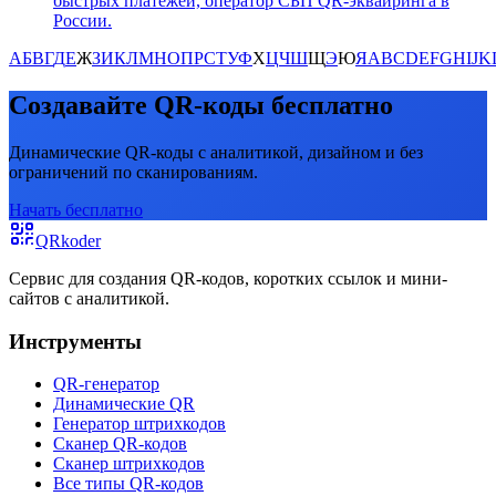
быстрых платежей, оператор СБП QR-эквайринга в
России.
А
Б
В
Г
Д
Е
Ж
З
И
К
Л
М
Н
О
П
Р
С
Т
У
Ф
Х
Ц
Ч
Ш
Щ
Э
Ю
Я
A
B
C
D
E
F
G
H
I
J
K
Создавайте QR-коды бесплатно
Динамические QR-коды с аналитикой, дизайном и без
ограничений по сканированиям.
Начать бесплатно
QRkoder
Сервис для создания QR-кодов, коротких ссылок и мини-
сайтов с аналитикой.
Инструменты
QR-генератор
Динамические QR
Генератор штрихкодов
Сканер QR-кодов
Сканер штрихкодов
Все типы QR-кодов