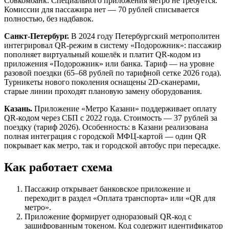
Совкомбанк. Специального приложения метро не требуется.
Комиссии для пассажира нет — 70 рублей списывается
полностью, без надбавок.
Санкт-Петербург.
В 2024 году Петербургский метрополитен
интегрировал QR-режим в систему «Подорожник»: пассажир
пополняет виртуальный кошелёк и платит QR-кодом из
приложения «Подорожник» или банка. Тариф — на уровне
разовой поездки (65–68 рублей по тарифной сетке 2026 года).
Турникеты нового поколения оснащены 2D-сканерами,
старые линии проходят плановую замену оборудования.
Казань.
Приложение «Метро Казани» поддерживает оплату
QR-кодом через СБП с 2022 года. Стоимость — 37 рублей за
поездку (тариф 2026). Особенность: в Казани реализована
полная интеграция с городской МФЦ-картой — один QR
покрывает как метро, так и городской автобус при пересадке.
Как работает схема
Пассажир открывает банковское приложение и
переходит в раздел «Оплата транспорта» или «QR для
метро».
Приложение формирует одноразовый QR-код с
зашифрованным токеном. Код содержит идентификатор