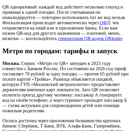
QR одноразовый: каждый код действует несколько секунд и
привязан к одной поездке. После считывания он
инвалидируется — повторно использовать тот же код нельзя.
Фискализация происходит автоматически через
ОФД
: чек
отправляется на email или в приложение банка. Если вам
нужен QR-код для другого назначения — платежей, меню,
визитки — воспользуйтесь
генератором QR-кодов QRkoder
.
Метро по городам: тарифы и запуск
Москва.
Сервис «Метро по QR» запущен в 2023 году
совместно с Банком России. По состоянию на 2026 год тариф
составляет 70 рублей за одну поездку — против 65 рублей при
оплате картой «Тройка». Разница объясняется скидкой,
которую ГУП «Московский метрополитен» предоставляет
держателям именных карт лояльности. Зато QR позволяет
оплатить проезд другому человеку: пассажир А генерирует
код на своём телефоне, а через турникет проходит пассажир Б
— схема актуальна для сопровождения детей или помощи
пожилым родителям.
Оплата доступна через приложения большинства крупных
банков: Сбербанк, Т-Банк, ВТБ, Альфа-Банк, Газпромбанк,