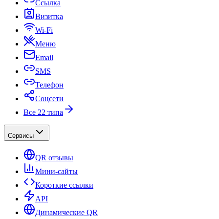
Ссылка
Визитка
Wi-Fi
Меню
Email
SMS
Телефон
Соцсети
Все 22 типа
Сервисы
QR отзывы
Мини-сайты
Короткие ссылки
API
Динамические QR