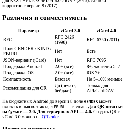
для REST API. iOS читает 4.0 с iOS 7 (2013), Android —
корректно с версии 8 (2017).
Различия и совместимость
Параметр
vCard 3.0
vCard 4.0
RFC 2426
RFC
RFC 6350 (2011)
(1998)
Поля GENDER / KIND /
Нет
Есть
FBURL
JSON-вариант (jCard)
Нет
RFC 7095
Поддержка Android
2.0+ (все)
8+, частично 5–7
Поддержка iOS
2.0+ (все)
iOS 7+
Компактность
Базовая
На 5–10% меньше
Да (печать,
Только для
Рекомендация для QR
бейджи)
API/CardDAV
На бюджетных Android до версии 8 поле
может
GENDER
попасть в имя контакта, а
— в email.
Для QR-визитки
FBURL
на бумаге — 3.0. Для серверных API — 4.0.
Создать QR с
vCard 3.0 можно на
QRkoder
.