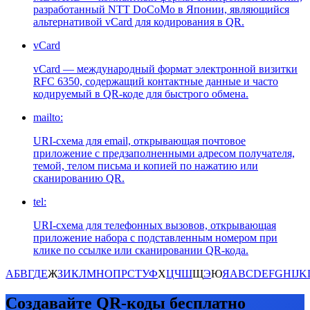
разработанный NTT DoCoMo в Японии, являющийся
альтернативой vCard для кодирования в QR.
vCard
vCard — международный формат электронной визитки
RFC 6350, содержащий контактные данные и часто
кодируемый в QR-коде для быстрого обмена.
mailto:
URI-схема для email, открывающая почтовое
приложение с предзаполненными адресом получателя,
темой, телом письма и копией по нажатию или
сканированию QR.
tel:
URI-схема для телефонных вызовов, открывающая
приложение набора с подставленным номером при
клике по ссылке или сканировании QR-кода.
А
Б
В
Г
Д
Е
Ж
З
И
К
Л
М
Н
О
П
Р
С
Т
У
Ф
Х
Ц
Ч
Ш
Щ
Э
Ю
Я
A
B
C
D
E
F
G
H
I
J
K
Создавайте QR-коды бесплатно