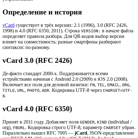
Определение и история
vCard
существует в трёх версиях: 2.1 (1996), 3.0 (RFC 2426,
1998) и 4.0 (RFC 6350, 2011). Строка
в начале файла
VERSION:
определяет правила разбора. Для QR-кодов выбор версии
влияет на совместимость: разные смартфоны разбирают
синтаксис по-разному.
vCard 3.0 (RFC 2426)
Де-факто стандарт 2000-х. Поддерживается всеми
устройствами начиная с Android 2.0 (2009) и iOS 2.0 (2008).
Включает все поля для деловой визитки:
,
,
,
,
FN
TEL
EMAIL
ORG
,
,
,
. Кодировка UTF-8 через
TITLE
URL
PHOTO
ADR
CHARSET=UTF-
.
8
vCard 4.0 (RFC 6350)
Принят в 2011 году. Добавляет поля
,
(individual /
GENDER
KIND
org),
. Кодировка строго UTF-8, параметр
убран.
FBURL
CHARSET
Параллельно вышел RFC 7095 —
jCard
, JSON-представление