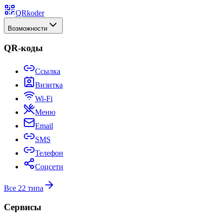
QRkoder
Возможности
QR-коды
Ссылка
Визитка
Wi-Fi
Меню
Email
SMS
Телефон
Соцсети
Все 22 типа
Сервисы