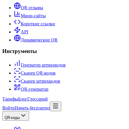
QR отзывы
Мини-сайты
Короткие ссылки
API
Динамические QR
Инструменты
Генератор штрихкодов
Сканер QR-кодов
Сканер штрихкодов
QR-генератор
Тарифы
Блог
Глоссарий
Войти
Начать бесплатно
QR-коды