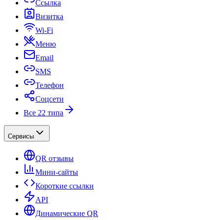
Ссылка
Визитка
Wi-Fi
Меню
Email
SMS
Телефон
Соцсети
Все 22 типа
Сервисы
QR отзывы
Мини-сайты
Короткие ссылки
API
Динамические QR