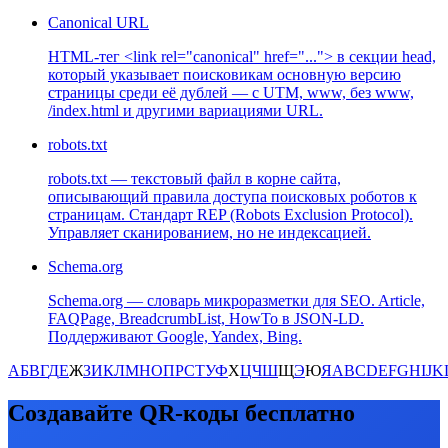
Canonical URL
HTML-тег <link rel="canonical" href="..."> в секции head,
который указывает поисковикам основную версию
страницы среди её дублей — с UTM, www, без www,
/index.html и другими вариациями URL.
robots.txt
robots.txt — текстовый файл в корне сайта,
описывающий правила доступа поисковых роботов к
страницам. Стандарт REP (Robots Exclusion Protocol).
Управляет сканированием, но не индексацией.
Schema.org
Schema.org — словарь микроразметки для SEO. Article,
FAQPage, BreadcrumbList, HowTo в JSON-LD.
Поддерживают Google, Yandex, Bing.
А
Б
В
Г
Д
Е
Ж
З
И
К
Л
М
Н
О
П
Р
С
Т
У
Ф
Х
Ц
Ч
Ш
Щ
Э
Ю
Я
A
B
C
D
E
F
G
H
I
J
K
Создавайте QR-коды бесплатно