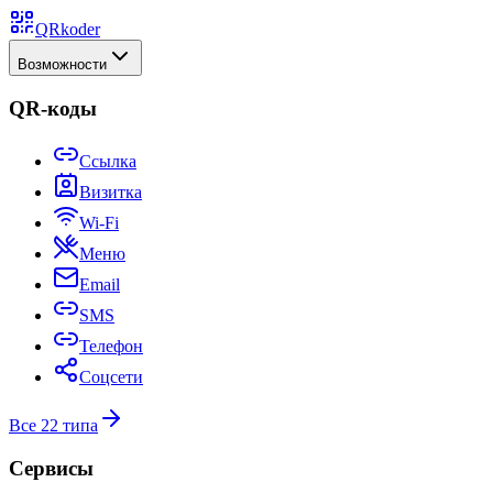
QRkoder
Возможности
QR-коды
Ссылка
Визитка
Wi-Fi
Меню
Email
SMS
Телефон
Соцсети
Все 22 типа
Сервисы