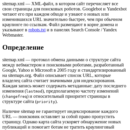
sitemap.xml — XML-файл, в котором сайт перечисляет все
свои страницы для поисковых роботов. Googlebot и Yandexbot
читают его при каждом обходе и узнают о новых или
изменившихся URL значительно быстрее, чем при обычном
краулинге по ссылкам. Файл размещают в корне домена и
указывают в
robots.txt
и в панелях Search Console / Yandex
Webmaster.
Определение
sitemap.xml — протокол обмена данными о структуре сайта
между вебмастером и поисковыми роботами, разработанный
Google, Yahoo и Microsoft в 2005 году и стандартизированный
на sitemaps.org. Файл описывает список URL, которые
владелец сайта считает значимыми для индексирования.
Каждая запись может содержать метаданные: дату последнего
изменения (
), предполагаемую частоту изменений
lastmod
(
) и относительный приоритет страницы в
changefreq
структуре сайта (
).
priority
Наличие sitemap не гарантирует индексирование каждого
URL — поисковик оставляет за собой право пропустить
страницу. Однако карта сайта ускоряет обнаружение новых
публикаций и помогает ботам не тратить краулинговый