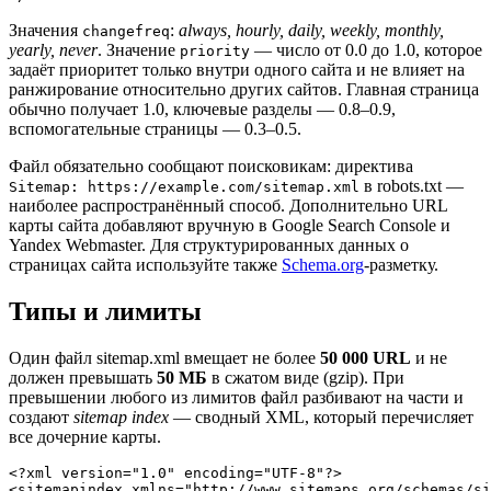
Значения
:
always, hourly, daily, weekly, monthly,
changefreq
yearly, never
. Значение
— число от 0.0 до 1.0, которое
priority
задаёт приоритет только внутри одного сайта и не влияет на
ранжирование относительно других сайтов. Главная страница
обычно получает 1.0, ключевые разделы — 0.8–0.9,
вспомогательные страницы — 0.3–0.5.
Файл обязательно сообщают поисковикам: директива
в robots.txt —
Sitemap: https://example.com/sitemap.xml
наиболее распространённый способ. Дополнительно URL
карты сайта добавляют вручную в Google Search Console и
Yandex Webmaster. Для структурированных данных о
страницах сайта используйте также
Schema.org
-разметку.
Типы и лимиты
Один файл sitemap.xml вмещает не более
50 000 URL
и не
должен превышать
50 МБ
в сжатом виде (gzip). При
превышении любого из лимитов файл разбивают на части и
создают
sitemap index
— сводный XML, который перечисляет
все дочерние карты.
<?xml version="1.0" encoding="UTF-8"?>

<sitemapindex xmlns="http://www.sitemaps.org/schemas/si