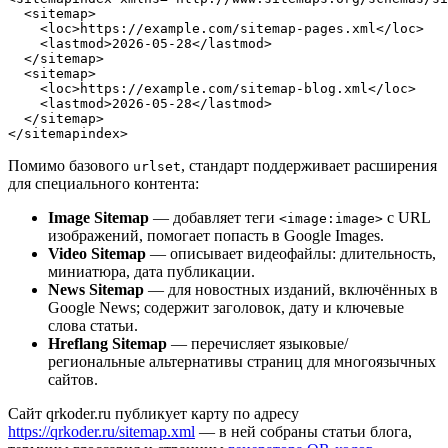
  <sitemap>

    <loc>https://example.com/sitemap-pages.xml</loc>

    <lastmod>2026-05-28</lastmod>

  </sitemap>

  <sitemap>

    <loc>https://example.com/sitemap-blog.xml</loc>

    <lastmod>2026-05-28</lastmod>

  </sitemap>

</sitemapindex>
Помимо базового
, стандарт поддерживает расширения
urlset
для специального контента:
Image Sitemap
— добавляет теги
с URL
<image:image>
изображений, помогает попасть в Google Images.
Video Sitemap
— описывает видеофайлы: длительность,
миниатюра, дата публикации.
News Sitemap
— для новостных изданий, включённых в
Google News; содержит заголовок, дату и ключевые
слова статьи.
Hreflang Sitemap
— перечисляет языковые/
региональные альтернативы страниц для многоязычных
сайтов.
Сайт qrkoder.ru публикует карту по адресу
https://qrkoder.ru/sitemap.xml
— в ней собраны статьи блога,