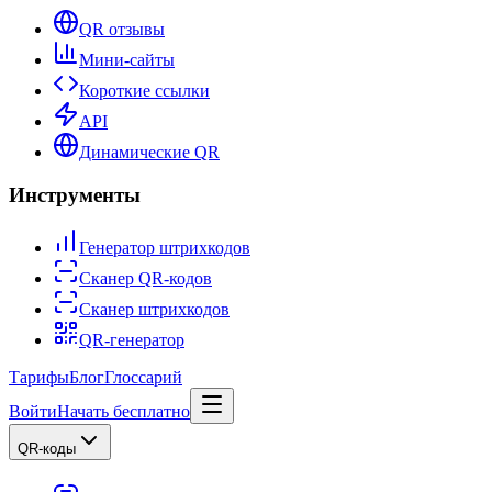
QR отзывы
Мини-сайты
Короткие ссылки
API
Динамические QR
Инструменты
Генератор штрихкодов
Сканер QR-кодов
Сканер штрихкодов
QR-генератор
Тарифы
Блог
Глоссарий
Войти
Начать бесплатно
QR-коды