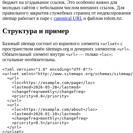
бюджет на угадывание ссылок. Это особенно важно для
молодых сайтов с небольшим числом внешних ссылок. Для
правильного закрытия служебных страниц от индексирования
sitemap работает в паре с
canonical URL
и файлом robots.txt.
Структура и пример
Базовый sitemap состоит из корневого элемента
с
<urlset>
пространством имён sitemaps.org и дочерних элементов
.
<url>
Обязательный элемент внутри
— только
;
<url>
<loc>
остальные необязательны.
<?xml version="1.0" encoding="UTF-8"?>

<urlset xmlns="http://www.sitemaps.org/schemas/sitemap/
  <url>

    <loc>https://example.com/page</loc>

    <lastmod>2026-05-28</lastmod>

    <changefreq>weekly</changefreq>

    <priority>0.8</priority>

  </url>

  <url>

    <loc>https://example.com/about</loc>

    <lastmod>2026-01-10</lastmod>

    <changefreq>monthly</changefreq>

    <priority>0.5</priority>

  </url>

</urlset>