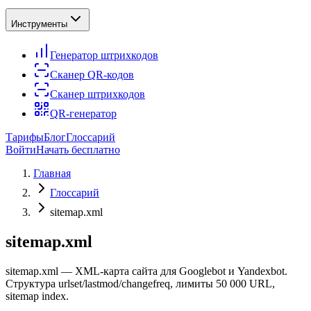
Инструменты
Генератор штрихкодов
Сканер QR-кодов
Сканер штрихкодов
QR-генератор
Тарифы
Блог
Глоссарий
Войти
Начать бесплатно
Главная
Глоссарий
sitemap.xml
sitemap.xml
sitemap.xml — XML-карта сайта для Googlebot и Yandexbot.
Структура urlset/lastmod/changefreq, лимиты 50 000 URL,
sitemap index.