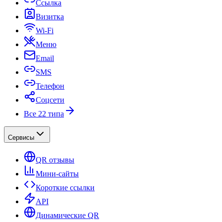
Ссылка
Визитка
Wi-Fi
Меню
Email
SMS
Телефон
Соцсети
Все 22 типа
Сервисы
QR отзывы
Мини-сайты
Короткие ссылки
API
Динамические QR