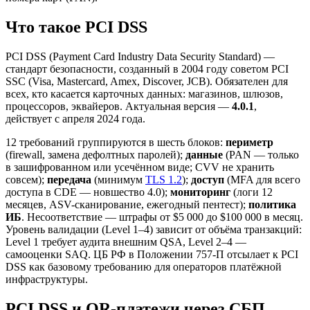
Что такое PCI DSS
PCI DSS (Payment Card Industry Data Security Standard) —
стандарт безопасности, созданный в 2004 году советом PCI
SSC (Visa, Mastercard, Amex, Discover, JCB). Обязателен для
всех, кто касается карточных данных: магазинов, шлюзов,
процессоров, эквайеров. Актуальная версия —
4.0.1
,
действует с апреля 2024 года.
12 требований группируются в шесть блоков:
периметр
(firewall, замена дефолтных паролей);
данные
(PAN — только
в зашифрованном или усечённом виде; CVV не хранить
совсем);
передача
(минимум
TLS 1.2
);
доступ
(MFA для всего
доступа в CDE — новшество 4.0);
мониторинг
(логи 12
месяцев, ASV-сканирование, ежегодный пентест);
политика
ИБ
. Несоответствие — штрафы от $5 000 до $100 000 в месяц.
Уровень валидации (Level 1–4) зависит от объёма транзакций:
Level 1 требует аудита внешним QSA, Level 2–4 —
самооценки SAQ. ЦБ РФ в Положении 757-П отсылает к PCI
DSS как базовому требованию для операторов платёжной
инфраструктуры.
PCI DSS и QR-платежи через СБП