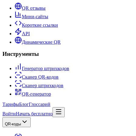
QR отзывы
Мини-сайты
Короткие ссылки
API
Динамические QR
Инструменты
Генератор штрихкодов
Сканер QR-кодов
Сканер штрихкодов
QR-генератор
Тарифы
Блог
Глоссарий
Войти
Начать бесплатно
QR-коды