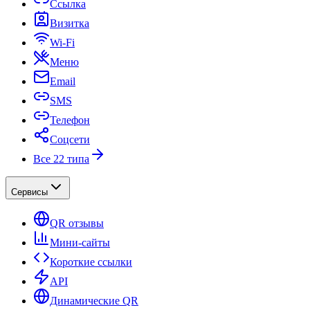
Ссылка
Визитка
Wi-Fi
Меню
Email
SMS
Телефон
Соцсети
Все 22 типа
Сервисы
QR отзывы
Мини-сайты
Короткие ссылки
API
Динамические QR