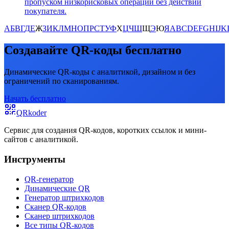
пропуском низкорисковых операций без действий
покупателя.
А
Б
В
Г
Д
Е
Ж
З
И
К
Л
М
Н
О
П
Р
С
Т
У
Ф
Х
Ц
Ч
Ш
Щ
Э
Ю
Я
A
B
C
D
E
F
G
H
I
J
K
Создавайте QR-коды бесплатно
Динамические QR-коды с аналитикой, дизайном и без
ограничений по сканированиям.
Начать бесплатно
QRkoder
Сервис для создания QR-кодов, коротких ссылок и мини-
сайтов с аналитикой.
Инструменты
QR-генератор
Динамические QR
Генератор штрихкодов
Сканер QR-кодов
Сканер штрихкодов
Все типы QR-кодов