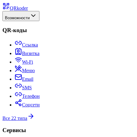
QRkoder
Возможности
QR-коды
Ссылка
Визитка
Wi-Fi
Меню
Email
SMS
Телефон
Соцсети
Все 22 типа
Сервисы