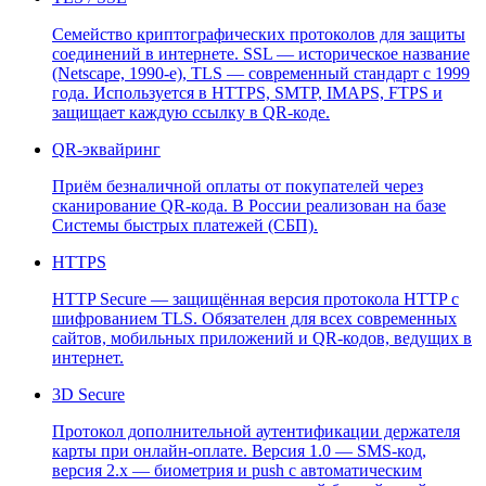
Семейство криптографических протоколов для защиты
соединений в интернете. SSL — историческое название
(Netscape, 1990-е), TLS — современный стандарт с 1999
года. Используется в HTTPS, SMTP, IMAPS, FTPS и
защищает каждую ссылку в QR-коде.
QR-эквайринг
Приём безналичной оплаты от покупателей через
сканирование QR-кода. В России реализован на базе
Системы быстрых платежей (СБП).
HTTPS
HTTP Secure — защищённая версия протокола HTTP с
шифрованием TLS. Обязателен для всех современных
сайтов, мобильных приложений и QR-кодов, ведущих в
интернет.
3D Secure
Протокол дополнительной аутентификации держателя
карты при онлайн-оплате. Версия 1.0 — SMS-код,
версия 2.x — биометрия и push с автоматическим