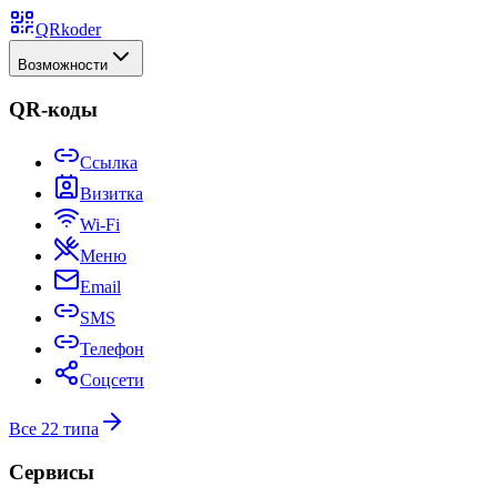
QRkoder
Возможности
QR-коды
Ссылка
Визитка
Wi-Fi
Меню
Email
SMS
Телефон
Соцсети
Все 22 типа
Сервисы