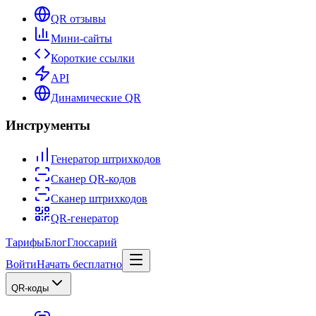
QR отзывы
Мини-сайты
Короткие ссылки
API
Динамические QR
Инструменты
Генератор штрихкодов
Сканер QR-кодов
Сканер штрихкодов
QR-генератор
Тарифы
Блог
Глоссарий
Войти
Начать бесплатно
QR-коды