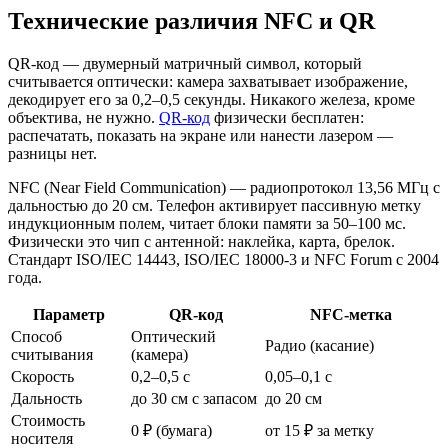
Технические различия NFC и QR
QR-код — двумерный матричный символ, который
считывается оптически: камера захватывает изображение,
декодирует его за 0,2–0,5 секунды. Никакого железа, кроме
объектива, не нужно.
QR-код
физически бесплатен:
распечатать, показать на экране или нанести лазером —
разницы нет.
NFC (Near Field Communication) — радиопротокол 13,56 МГц с
дальностью до 20 см. Телефон активирует пассивную метку
индукционным полем, читает блоки памяти за 50–100 мс.
Физически это чип с антенной: наклейка, карта, брелок.
Стандарт ISO/IEC 14443, ISO/IEC 18000-3 и NFC Forum с 2004
года.
Параметр
QR-код
NFC-метка
Способ
Оптический
Радио (касание)
считывания
(камера)
Скорость
0,2–0,5 с
0,05–0,1 с
Дальность
до 30 см с запасом
до 20 см
Стоимость
0 ₽ (бумага)
от 15 ₽ за метку
носителя