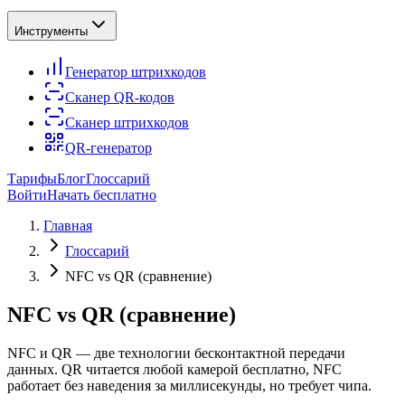
Инструменты
Генератор штрихкодов
Сканер QR-кодов
Сканер штрихкодов
QR-генератор
Тарифы
Блог
Глоссарий
Войти
Начать бесплатно
Главная
Глоссарий
NFC vs QR (сравнение)
NFC vs QR (сравнение)
NFC и QR — две технологии бесконтактной передачи
данных. QR читается любой камерой бесплатно, NFC
работает без наведения за миллисекунды, но требует чипа.