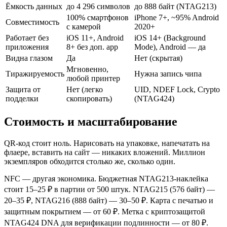
Ёмкость данных
до 4 296 символов
до 888 байт (NTAG213)
100% смартфонов
iPhone 7+, ~95% Android
Совместимость
с камерой
2020+
Работает без
iOS 11+, Android
iOS 14+ (Background
приложения
8+ без доп. app
Mode), Android — да
Видна глазом
Да
Нет (скрытая)
Мгновенно,
Тиражируемость
Нужна запись чипа
любой принтер
Защита от
Нет (легко
UID, NDEF Lock, Crypto
подделки
скопировать)
(NTAG424)
Стоимость и масштабирование
QR-код стоит ноль. Нарисовать на упаковке, напечатать на
флаере, вставить на сайт — никаких вложений. Миллион
экземпляров обходится столько же, сколько один.
NFC — другая экономика. Бюджетная NTAG213-наклейка
стоит 15–25 ₽ в партии от 500 штук. NTAG215 (576 байт) —
20–35 ₽, NTAG216 (888 байт) — 30–50 ₽. Карта с печатью и
защитным покрытием — от 60 ₽. Метка с криптозащитой
NTAG424 DNA для верификации подлинности — от 80 ₽.