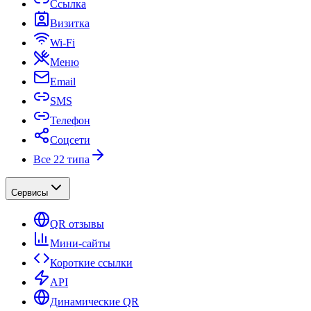
Ссылка
Визитка
Wi-Fi
Меню
Email
SMS
Телефон
Соцсети
Все 22 типа
Сервисы
QR отзывы
Мини-сайты
Короткие ссылки
API
Динамические QR