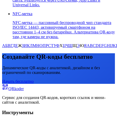
сайта. Реализуется через URI-схемы, App Links и
Universal Links.
NFC-метка
NFC-метка — пассивный беспроводной чип стандарта
ISO/IEC 14443, активируемый смартфоном на
расстоянии 1–4 см без батарейки. Альтернатива QR-коду
там, где камера не нужна.
А
Б
В
Г
Д
Е
Ж
З
И
К
Л
М
Н
О
П
Р
С
Т
У
Ф
Х
Ц
Ч
Ш
Щ
Э
Ю
Я
A
B
C
D
E
F
G
H
I
J
K
Создавайте QR-коды бесплатно
Динамические QR-коды с аналитикой, дизайном и без
ограничений по сканированиям.
Начать бесплатно
QRkoder
Сервис для создания QR-кодов, коротких ссылок и мини-
сайтов с аналитикой.
Инструменты