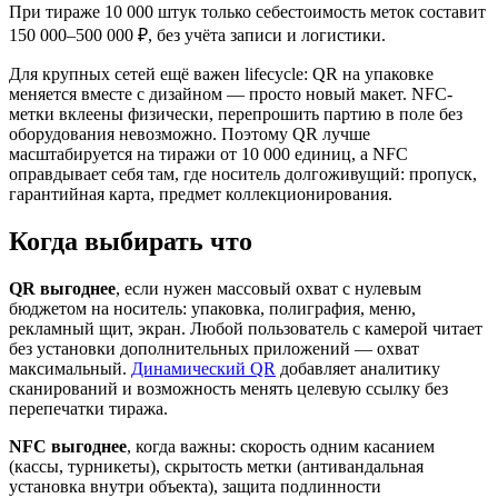
При тираже 10 000 штук только себестоимость меток составит
150 000–500 000 ₽, без учёта записи и логистики.
Для крупных сетей ещё важен lifecycle: QR на упаковке
меняется вместе с дизайном — просто новый макет. NFC-
метки вклеены физически, перепрошить партию в поле без
оборудования невозможно. Поэтому QR лучше
масштабируется на тиражи от 10 000 единиц, а NFC
оправдывает себя там, где носитель долгоживущий: пропуск,
гарантийная карта, предмет коллекционирования.
Когда выбирать что
QR выгоднее
, если нужен массовый охват с нулевым
бюджетом на носитель: упаковка, полиграфия, меню,
рекламный щит, экран. Любой пользователь с камерой читает
без установки дополнительных приложений — охват
максимальный.
Динамический QR
добавляет аналитику
сканирований и возможность менять целевую ссылку без
перепечатки тиража.
NFC выгоднее
, когда важны: скорость одним касанием
(кассы, турникеты), скрытость метки (антивандальная
установка внутри объекта), защита подлинности