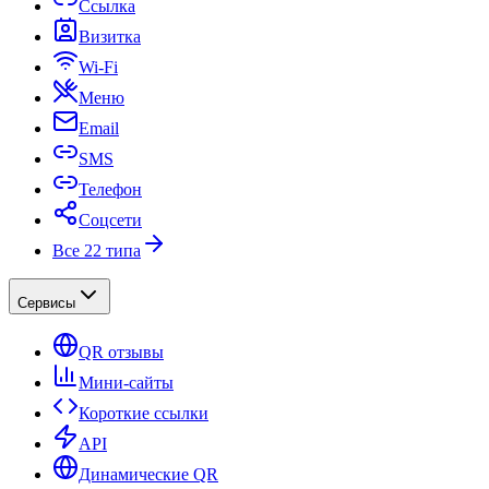
Ссылка
Визитка
Wi-Fi
Меню
Email
SMS
Телефон
Соцсети
Все 22 типа
Сервисы
QR отзывы
Мини-сайты
Короткие ссылки
API
Динамические QR