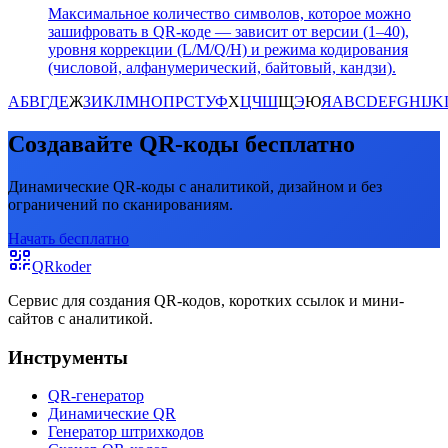
Максимальное количество символов, которое можно
зашифровать в QR-коде — зависит от версии (1–40),
уровня коррекции (L/M/Q/H) и режима кодирования
(числовой, алфанумерический, байтовый, кандзи).
А
Б
В
Г
Д
Е
Ж
З
И
К
Л
М
Н
О
П
Р
С
Т
У
Ф
Х
Ц
Ч
Ш
Щ
Э
Ю
Я
A
B
C
D
E
F
G
H
I
J
K
Создавайте QR-коды бесплатно
Динамические QR-коды с аналитикой, дизайном и без
ограничений по сканированиям.
Начать бесплатно
QRkoder
Сервис для создания QR-кодов, коротких ссылок и мини-
сайтов с аналитикой.
Инструменты
QR-генератор
Динамические QR
Генератор штрихкодов