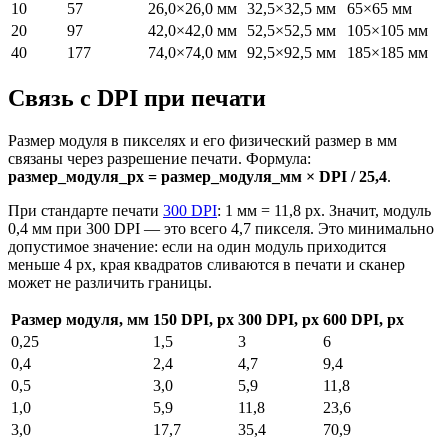
10
57
26,0×26,0 мм
32,5×32,5 мм
65×65 мм
20
97
42,0×42,0 мм
52,5×52,5 мм
105×105 мм
40
177
74,0×74,0 мм
92,5×92,5 мм
185×185 мм
Связь с DPI при печати
Размер модуля в пикселях и его физический размер в мм
связаны через разрешение печати. Формула:
размер_модуля_px = размер_модуля_мм × DPI / 25,4
.
При стандарте печати
300 DPI
: 1 мм = 11,8 px. Значит, модуль
0,4 мм при 300 DPI — это всего 4,7 пикселя. Это минимально
допустимое значение: если на один модуль приходится
меньше 4 px, края квадратов сливаются в печати и сканер
может не различить границы.
Размер модуля, мм
150 DPI, px
300 DPI, px
600 DPI, px
0,25
1,5
3
6
0,4
2,4
4,7
9,4
0,5
3,0
5,9
11,8
1,0
5,9
11,8
23,6
3,0
17,7
35,4
70,9