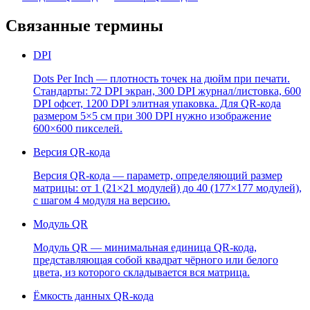
Связанные термины
DPI
Dots Per Inch — плотность точек на дюйм при печати.
Стандарты: 72 DPI экран, 300 DPI журнал/листовка, 600
DPI офсет, 1200 DPI элитная упаковка. Для QR-кода
размером 5×5 см при 300 DPI нужно изображение
600×600 пикселей.
Версия QR-кода
Версия QR-кода — параметр, определяющий размер
матрицы: от 1 (21×21 модулей) до 40 (177×177 модулей),
с шагом 4 модуля на версию.
Модуль QR
Модуль QR — минимальная единица QR-кода,
представляющая собой квадрат чёрного или белого
цвета, из которого складывается вся матрица.
Ёмкость данных QR-кода