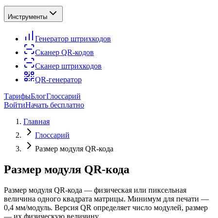
Инструменты
Генератор штрихкодов
Сканер QR-кодов
Сканер штрихкодов
QR-генератор
Тарифы
Блог
Глоссарий
Войти
Начать бесплатно
Главная
Глоссарий
Размер модуля QR-кода
Размер модуля QR-кода
Размер модуля QR-кода — физическая или пиксельная
величина одного квадрата матрицы. Минимум для печати —
0,4 мм/модуль. Версия QR определяет число модулей, размер
— их физическую величину.