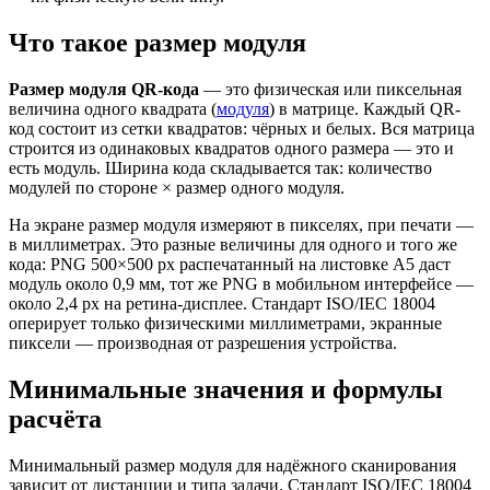
Что такое размер модуля
Размер модуля QR-кода
— это физическая или пиксельная
величина одного квадрата (
модуля
) в матрице. Каждый QR-
код состоит из сетки квадратов: чёрных и белых. Вся матрица
строится из одинаковых квадратов одного размера — это и
есть модуль. Ширина кода складывается так: количество
модулей по стороне × размер одного модуля.
На экране размер модуля измеряют в пикселях, при печати —
в миллиметрах. Это разные величины для одного и того же
кода: PNG 500×500 px распечатанный на листовке A5 даст
модуль около 0,9 мм, тот же PNG в мобильном интерфейсе —
около 2,4 px на ретина-дисплее. Стандарт ISO/IEC 18004
оперирует только физическими миллиметрами, экранные
пиксели — производная от разрешения устройства.
Минимальные значения и формулы
расчёта
Минимальный размер модуля для надёжного сканирования
зависит от дистанции и типа задачи. Стандарт ISO/IEC 18004