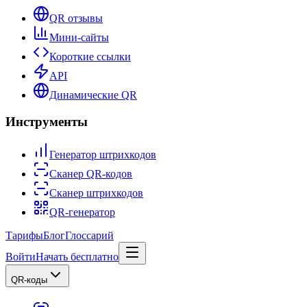
QR отзывы
Мини-сайты
Короткие ссылки
API
Динамические QR
Инструменты
Генератор штрихкодов
Сканер QR-кодов
Сканер штрихкодов
QR-генератор
Тарифы
Блог
Глоссарий
Войти
Начать бесплатно
QR-коды