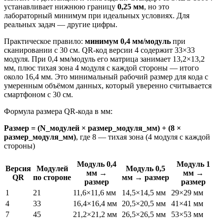
устанавливает нижнюю границу
0,25 мм
, но это
лабораторный минимум при идеальных условиях. Для
реальных задач — другие цифры.
Практическое правило:
минимум 0,4 мм/модуль
при
сканировании с 30 см. QR-код версии 4 содержит 33×33
модуля. При 0,4 мм/модуль его матрица занимает 13,2×13,2
мм, плюс тихая зона 4 модуля с каждой стороны — итого
около 16,4 мм. Это минимальный рабочий размер для кода с
умеренным объёмом данных, который уверенно считывается
смартфоном с 30 см.
Формула размера QR-кода в мм:
Размер = (N_модулей × размер_модуля_мм) + (8 ×
размер_модуля_мм)
, где 8 — тихая зона (4 модуля с каждой
стороны)
Модуль 0,4
Модуль 1
Версия
Модулей
Модуль 0,5
мм →
мм →
QR
по стороне
мм → размер
размер
размер
1
21
11,6×11,6 мм
14,5×14,5 мм
29×29 мм
4
33
16,4×16,4 мм
20,5×20,5 мм
41×41 мм
7
45
21,2×21,2 мм
26,5×26,5 мм
53×53 мм