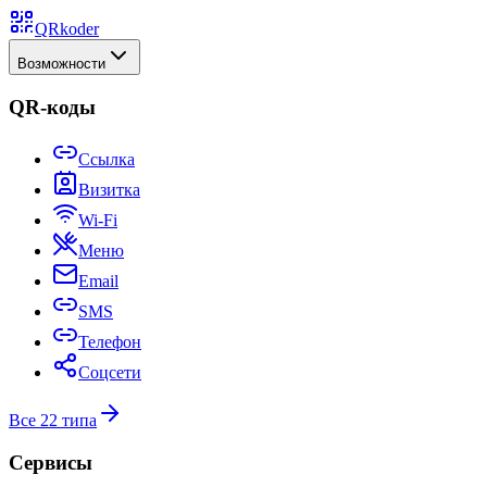
QRkoder
Возможности
QR-коды
Ссылка
Визитка
Wi-Fi
Меню
Email
SMS
Телефон
Соцсети
Все 22 типа
Сервисы