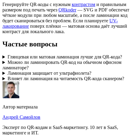
Генерируйте QR-коды с нужным
контрастом
и правильным
размером под печать через
QRkoder
— SVG и PDF обеспечат
чёткие модули при любом масштабе, а после ламинации код
будет сканироваться без проблем. Если планируете
UV-
лакирование
поверх плёнки — матовая основа даёт лучший
контраст для локального лака.
Частые вопросы
Глянцевая или матовая ламинация лучше для QR-кода?
Можно ли ламинировать QR-код на обычном офисном
ламинаторе?
Ламинация защищает от ультрафиолета?
Влияет ли ламинация на читаемость QR-кода сканером?
Автор материала
Андрей Самойлов
Эксперт по QR-кодам и SaaS-маркетингу
.
10 лет в SaaS,
маркетинге и ИТ
.