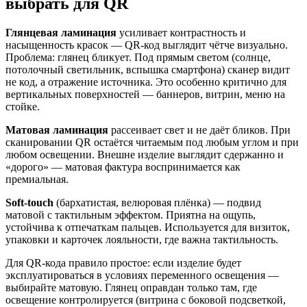
выбрать для QR
Глянцевая ламинация
усиливает контрастность и
насыщенность красок — QR-код выглядит чётче визуально.
Проблема: глянец бликует. Под прямым светом (солнце,
потолочный светильник, вспышка смартфона) сканер видит
не код, а отражение источника. Это особенно критично для
вертикальных поверхностей — баннеров, витрин, меню на
стойке.
Матовая ламинация
рассеивает свет и не даёт бликов. При
сканировании QR остаётся читаемым под любым углом и при
любом освещении. Внешне изделие выглядит сдержанно и
«дорого» — матовая фактура воспринимается как
премиальная.
Soft-touch
(бархатистая, велюровая плёнка) — подвид
матовой с тактильным эффектом. Приятна на ощупь,
устойчива к отпечаткам пальцев. Используется для визиток,
упаковки и карточек лояльности, где важна тактильность.
Для QR-кода правило простое: если изделие будет
эксплуатироваться в условиях переменного освещения —
выбирайте матовую. Глянец оправдан только там, где
освещение контролируется (витрина с боковой подсветкой,