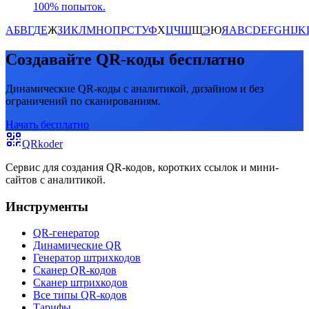
100% попыток.
А
Б
В
Г
Д
Е
Ж
З
И
К
Л
М
Н
О
П
Р
С
Т
У
Ф
Х
Ц
Ч
Ш
Щ
Э
Ю
Я
A
B
C
D
E
F
G
H
I
J
K
Создавайте QR-коды бесплатно
Динамические QR-коды с аналитикой, дизайном и без
ограничений по сканированиям.
Начать бесплатно
QRkoder
Сервис для создания QR-кодов, коротких ссылок и мини-
сайтов с аналитикой.
Инструменты
QR-генератор
Динамические QR
Генератор штрихкодов
Сканер QR-кодов
Сканер штрихкодов
Все типы QR-кодов
Тарифы