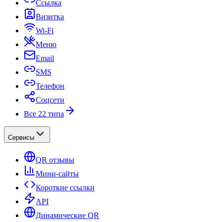
Ссылка
Визитка
Wi-Fi
Меню
Email
SMS
Телефон
Соцсети
Все 22 типа
Сервисы
QR отзывы
Мини-сайты
Короткие ссылки
API
Динамические QR