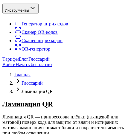
Инструменты
Генератор штрихкодов
Сканер QR-кодов
Сканер штрихкодов
QR-генератор
Тарифы
Блог
Глоссарий
Войти
Начать бесплатно
Главная
Глоссарий
Ламинация QR
Ламинация QR
Ламинация QR — припрессовка плёнки (глянцевой или
матовой) поверх кода для защиты от влаги и истирания;
матовая ламинация снижает блики и сохраняет читаемость
при любом освещении.