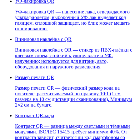
УФ-лакировка QR
УФ-лакировка QR — нанесение лака, отверждаемого
ультрафиолетом; выборочный УФ-лак выделяет код
глянцем, сплошной защищает, но блик может мешать
сканированию.
Виниловая наклейка с QR
Виниловая наклейка с QR — стикер из ПВХ-плёнки с
клеевым слоем, стойкий к улице, влаге и УФ-
излучению; используется для витрин, авто,
оборудования и наружного размещения.
Размер печати QR
Размер печати QR — физический размер кода на
носителе, рассчитываемый по правилу 10:1 (1 см
размера на 10 см дистанции сканирования). Минимум
2×2 см на бумаге.
Контраст QR-кода
Контраст QR — разница между светлыми и тёмными
модулями. ISO/IEC 15415 требует минимум 40%. От
контраста зависит, считается ли код смартфоном со