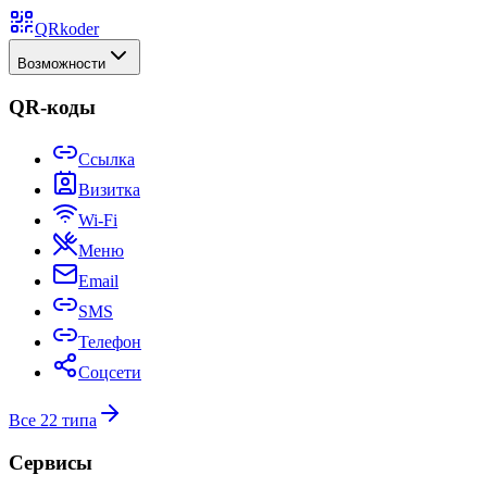
QRkoder
Возможности
QR-коды
Ссылка
Визитка
Wi-Fi
Меню
Email
SMS
Телефон
Соцсети
Все 22 типа
Сервисы