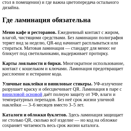
стол в помещении) и где важна цветопередача остального
дизайна.
Где ламинация обязательна
Меню кафе и ресторанов.
Ежедневный контакт с жиром,
влагой, чистящими средствами. Без ламинации полиграфия
теряет вид за неделю, QR-код начинает расплываться или
стираться. Матовая ламинация — стандарт для меню: не
бликует под светильниками, выдерживает протирку.
Карты лояльности и бирки.
Многократное использование,
контакт с кошельком и ключами. Ламинация предотвращает
расслоение и истирание кода.
Уличные наклейки и виниловые стикеры.
УФ-излучение
разрушает краску и обесцвечивает QR. Ламинация в паре с
виниловой основой
даёт полную защиту от УФ, влаги и
температурных перепадов. Без неё срок жизни уличной
наклейки — 3–6 месяцев вместо 3–5 лет.
Каталоги и обложки буклетов.
Здесь ламинация защищает
не столько QR, сколько всё изделие — но код на обложке
сохраняет читаемость весь срок жизни каталога.