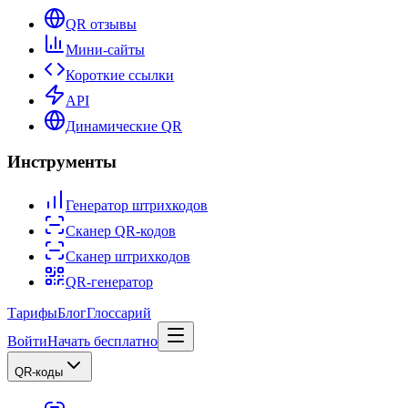
QR отзывы
Мини-сайты
Короткие ссылки
API
Динамические QR
Инструменты
Генератор штрихкодов
Сканер QR-кодов
Сканер штрихкодов
QR-генератор
Тарифы
Блог
Глоссарий
Войти
Начать бесплатно
QR-коды