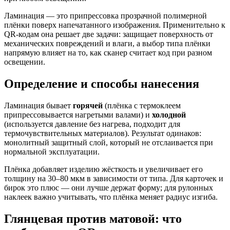
Ламинация — это припрессовка прозрачной полимерной
плёнки поверх напечатанного изображения. Применительно к
QR-кодам она решает две задачи: защищает поверхность от
механических повреждений и влаги, а выбор типа плёнки
напрямую влияет на то, как сканер считает код при разном
освещении.
Определение и способы нанесения
Ламинация бывает
горячей
(плёнка с термоклеем
припрессовывается нагретыми валами) и
холодной
(используется давление без нагрева, подходит для
термочувствительных материалов). Результат одинаков:
монолитный защитный слой, который не отслаивается при
нормальной эксплуатации.
Плёнка добавляет изделию жёсткость и увеличивает его
толщину на 30–80 мкм в зависимости от типа. Для карточек и
бирок это плюс — они лучше держат форму; для рулонных
наклеек важно учитывать, что плёнка меняет радиус изгиба.
Глянцевая против матовой: что