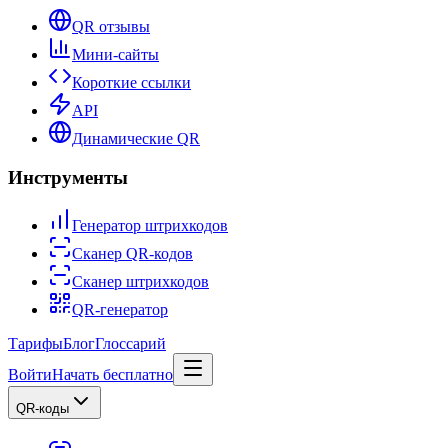
QR отзывы
Мини-сайты
Короткие ссылки
API
Динамические QR
Инструменты
Генератор штрихкодов
Сканер QR-кодов
Сканер штрихкодов
QR-генератор
Тарифы
Блог
Глоссарий
Войти
Начать бесплатно
QR-коды