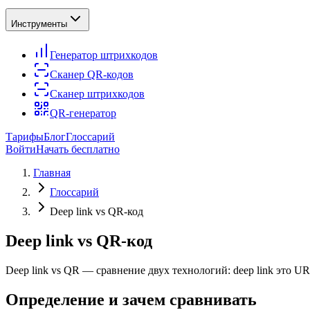
Инструменты
Генератор штрихкодов
Сканер QR-кодов
Сканер штрихкодов
QR-генератор
Тарифы
Блог
Глоссарий
Войти
Начать бесплатно
Главная
Глоссарий
Deep link vs QR-код
Deep link vs QR-код
Deep link vs QR — сравнение двух технологий: deep link это 
Определение и зачем сравнивать