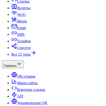
Ссылка
Визитка
Wi-Fi
Меню
Email
SMS
Телефон
Соцсети
Все 22 типа
Сервисы
QR отзывы
Мини-сайты
Короткие ссылки
API
Динамические QR