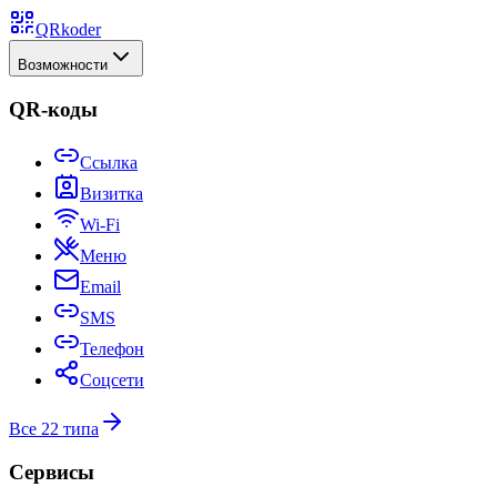
QRkoder
Возможности
QR-коды
Ссылка
Визитка
Wi-Fi
Меню
Email
SMS
Телефон
Соцсети
Все 22 типа
Сервисы