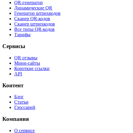
QR-генератор
Динамические QR
Генератор штрихкодов
Сканер QR-кодов
Сканер штрихкодов
Все типы QR-кодов
Тарифы
Сервисы
QR отзывы
Мини-сайты
Короткие ссылки
API
Контент
Блог
Статьи
Глоссарий
Компания
О сервисе