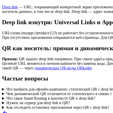
Deep link
— URL, открывающий конкретный экран приложения: 
носитель данных, в том числе deep link. Deep link — адрес наз
Deep link изнутри: Universal Links и App
URI-схема (
myapp://product/123
) не работает без установленно
При отсутствии приложения открывается веб-страница. Для QR
QR как носитель: прямая и динамичес
Прямая:
QR хранит deep link напрямую. При смене адреса при
Целевой URL меняется в личном кабинете без замены кода. Ди
такой QR — через
динамические QR-коды QRkoder
.
Частые вопросы
Что выбрать для офлайн-кампании: статический QR с deep l
Чем динамический QR отличается от статического в связке с 
Что такое Smart Routing в контексте QR и deep link?
Нужен ли сервер для deep link в QR?
Как отследить установку приложения через QR с deep link?