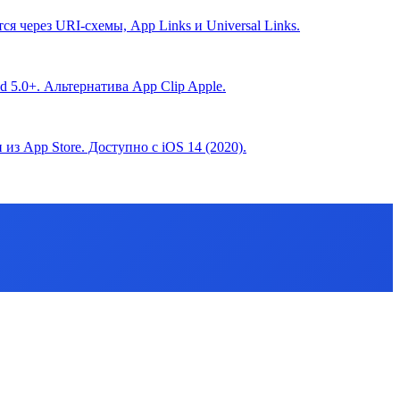
 через URI-схемы, App Links и Universal Links.
d 5.0+. Альтернатива App Clip Apple.
з App Store. Доступно с iOS 14 (2020).