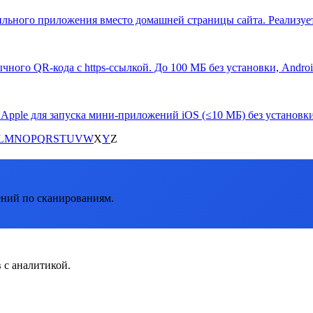
ьного приложения вместо домашней страницы сайта. Реализуется
ычного QR-кода с https-ссылкой. До 100 МБ без установки, Androi
ple для запуска мини-приложений iOS (≤10 МБ) без установки и
L
M
N
O
P
Q
R
S
T
U
V
W
X
Y
Z
ений по сканированиям.
 с аналитикой.