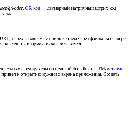
user/qrkoder
.
QR-код
— двумерный матричный штрих-код,
атуры.
S-URL, перехватываемые приложением через файлы на сервере.
на всех платформах, охват не теряется.
 ссылку с редиректом на целевой deep link с
UTM-метками
.
ь привёл к открытию нужного экрана приложения. Создать