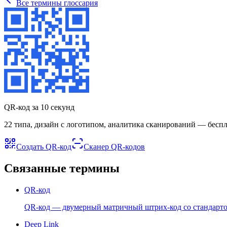
Все термины глоссария
QR-код за 10 секунд
22 типа, дизайн с логотипом, аналитика сканирований — беспл
Создать QR-код
Сканер QR-кодов
Связанные термины
QR-код
QR-код — двумерный матричный штрих-код со стандартом
Deep Link