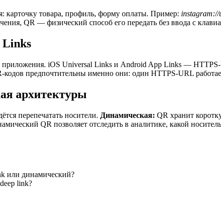
карточку товара, профиль, форму оплаты. Пример:
instagram://
начения, QR — физический способ его передать без ввода с клави
 Links
го приложения. iOS Universal Links и Android App Links — HTTP
-кодов предпочтительны именно они: один HTTPS-URL работает 
кая архитектуры
дётся перепечатать носители.
Динамическая:
QR хранит короткую
намический QR позволяет отследить в аналитике, какой носител
ink или динамический?
deep link?