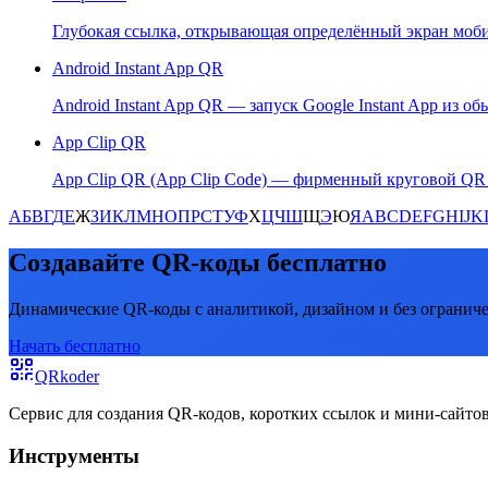
Глубокая ссылка, открывающая определённый экран мобил
Android Instant App QR
Android Instant App QR — запуск Google Instant App из об
App Clip QR
App Clip QR (App Clip Code) — фирменный круговой QR Ap
А
Б
В
Г
Д
Е
Ж
З
И
К
Л
М
Н
О
П
Р
С
Т
У
Ф
Х
Ц
Ч
Ш
Щ
Э
Ю
Я
A
B
C
D
E
F
G
H
I
J
K
Создавайте QR-коды бесплатно
Динамические QR-коды с аналитикой, дизайном и без огранич
Начать бесплатно
QRkoder
Сервис для создания QR-кодов, коротких ссылок и мини-сайтов
Инструменты