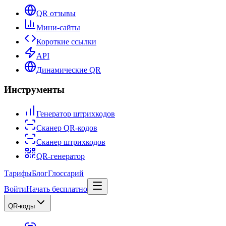
QR отзывы
Мини-сайты
Короткие ссылки
API
Динамические QR
Инструменты
Генератор штрихкодов
Сканер QR-кодов
Сканер штрихкодов
QR-генератор
Тарифы
Блог
Глоссарий
Войти
Начать бесплатно
QR-коды