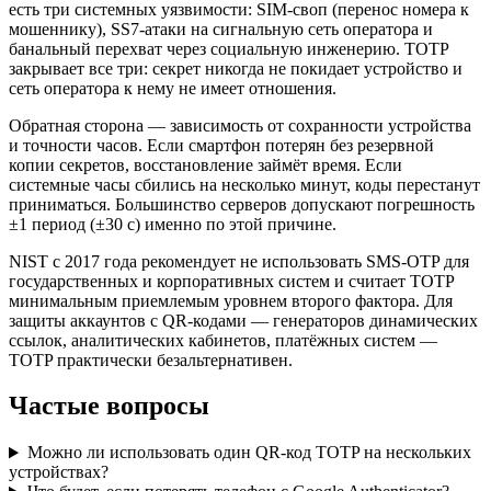
есть три системных уязвимости: SIM-своп (перенос номера к
мошеннику), SS7-атаки на сигнальную сеть оператора и
банальный перехват через социальную инженерию. TOTP
закрывает все три: секрет никогда не покидает устройство и
сеть оператора к нему не имеет отношения.
Обратная сторона — зависимость от сохранности устройства
и точности часов. Если смартфон потерян без резервной
копии секретов, восстановление займёт время. Если
системные часы сбились на несколько минут, коды перестанут
приниматься. Большинство серверов допускают погрешность
±1 период (±30 с) именно по этой причине.
NIST с 2017 года рекомендует не использовать SMS-OTP для
государственных и корпоративных систем и считает TOTP
минимальным приемлемым уровнем второго фактора. Для
защиты аккаунтов с QR-кодами — генераторов динамических
ссылок, аналитических кабинетов, платёжных систем —
TOTP практически безальтернативен.
Частые вопросы
Можно ли использовать один QR-код TOTP на нескольких
устройствах?