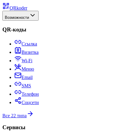
QRkoder
Возможности
QR-коды
Ссылка
Визитка
Wi-Fi
Меню
Email
SMS
Телефон
Соцсети
Все 22 типа
Сервисы