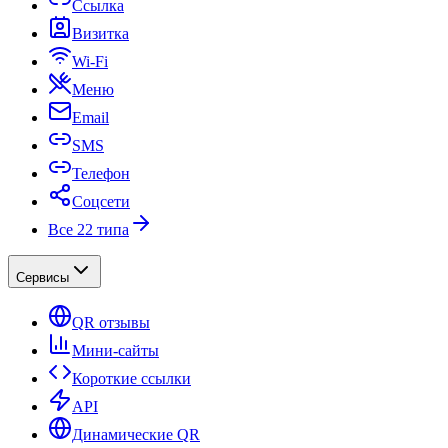
Ссылка
Визитка
Wi-Fi
Меню
Email
SMS
Телефон
Соцсети
Все 22 типа
Сервисы
QR отзывы
Мини-сайты
Короткие ссылки
API
Динамические QR