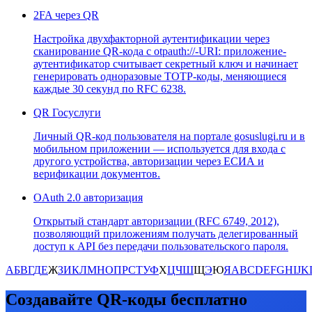
2FA через QR
Настройка двухфакторной аутентификации через
сканирование QR-кода с otpauth://-URI: приложение-
аутентификатор считывает секретный ключ и начинает
генерировать одноразовые TOTP-коды, меняющиеся
каждые 30 секунд по RFC 6238.
QR Госуслуги
Личный QR-код пользователя на портале gosuslugi.ru и в
мобильном приложении — используется для входа с
другого устройства, авторизации через ЕСИА и
верификации документов.
OAuth 2.0 авторизация
Открытый стандарт авторизации (RFC 6749, 2012),
позволяющий приложениям получать делегированный
доступ к API без передачи пользовательского пароля.
А
Б
В
Г
Д
Е
Ж
З
И
К
Л
М
Н
О
П
Р
С
Т
У
Ф
Х
Ц
Ч
Ш
Щ
Э
Ю
Я
A
B
C
D
E
F
G
H
I
J
K
Создавайте QR-коды бесплатно