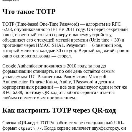
Что такое TOTP
TOTP (Time-based One-Time Password) — алгоритм из RFC
6238, опубликованного IETF в 2011 году. Он берёт секретный
ключ, известный только серверу и вашему устройству,
объединяет его с текущей меткой времени (Unix time ÷ 30) и
прогоняет через HMAC-SHA1. Результат — 6-значный код,
который меняется каждые 30 секунд. Верный код живёт ровно
одно окно: использовал — сгорел.
Google Authenticator появился в 2010 году, за год до
формализации стандарта, и по сей день остаётся самым
узнаваемым TOTP-клиентом. Рядом стоят Microsoft
Authenticator, Яндекс.Ключ, Authy, 1Password и десятки
корпоративных решений — все они реализуют один и тот же
RFC 6238, поэтому QR-код от любого сервиса читается
любым совместимым приложением.
Как настроить TOTP через QR-код
Связка «QR-код + TOTP» работает через специальный URI-
формат
. Когда сервис включает двухфакторку, он
otpauth://