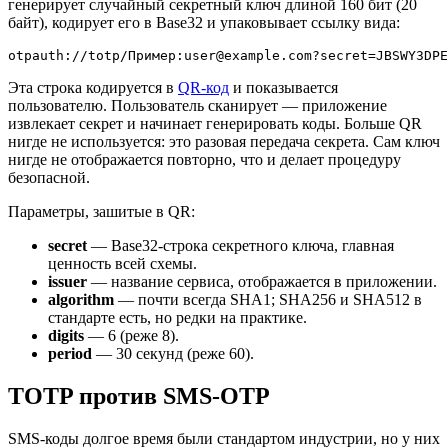
генерирует случайный секретный ключ длиной 160 бит (20
байт), кодирует его в Base32 и упаковывает ссылку вида:
otpauth://totp/Пример:user@example.com?secret=JBSWY3DPE
Эта строка кодируется в
QR-код
и показывается
пользователю. Пользователь сканирует — приложение
извлекает секрет и начинает генерировать коды. Больше QR
нигде не используется: это разовая передача секрета. Сам ключ
нигде не отображается повторно, что и делает процедуру
безопасной.
Параметры, зашитые в QR:
secret
— Base32-строка секретного ключа, главная
ценность всей схемы.
issuer
— название сервиса, отображается в приложении.
algorithm
— почти всегда SHA1; SHA256 и SHA512 в
стандарте есть, но редки на практике.
digits
— 6 (реже 8).
period
— 30 секунд (реже 60).
TOTP против SMS-OTP
SMS-коды долгое время были стандартом индустрии, но у них